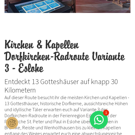
Kirchen & Kapellen
Dorfkirchen-Radroute Variante
3 - Eslohe
Entdeckt 13 Gotteshäuser auf knapp 30
Kilometern
Auf dieser Route besucht ihr die meisten Kirchen und Kapellen -
13 Gottesthäuser, historische Dorfkerne, aussichtsreiche Höhen
und idyllische Täler erwarten euch auf Variante 3 der
1
Dorfkirchen-Radroute in der Ferienregion Eslohe. Von der
Pfarrkirche St. Peter und Paul in Eslohe über die Kirchen in
Bremke, Reiste und Wenholthausen bis zu kleinen Kapellen
entlang des Weges erwartet euch eine abwechslungsreiche