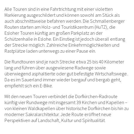
Alle Touren sind in eine Fahrtrichtung mit einer violetten
Markierung ausgeschildert und können sowohl am Stück als
auch abschnittsweise befahren werden. Die Schmallenberger
Routen starten am Holz- und Touristikzentrum (HuTZ), die
Esloher Touren künftig am großen Parkplatz an der
Schützenhalle in Eslohe. Ein Einstieg ist jedoch überall entlang
der Strecke möglich. Zahlreiche Einkehrmöglichkeiten und
Rastplätze laden unterwegs zu einer Pause ein.
Die Rundtouren sind je nach Strecke etwa 25 bis 40 Kilometer
lang und führen über ausgewiesene Radwege sowie
überwiegend asphaltierte oder gut befestigte Wirtschaftswege.
Da es im Sauerland immer wieder bergauf und bergab geht,
empfiehlt sich ein E-Bike.
Mit den neuen Touren verbindet die Dorfkirchen-Radroute
künftig vier Rundwege mit insgesamt 39 Kirchen und Kapellen –
von kleinen Waldkapellen über historische Dorfkirchen bis hin zu
moderner Sakralarchitektur. Jede Route eröffnet neue
Perspektiven auf Landschaft, Kultur und Spiritualität.