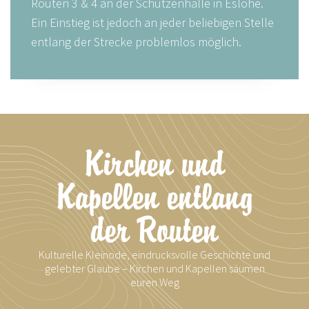
Routen 3 & 4 an der Schützenhalle in Eslohe.
Ein Einstieg ist jedoch an jeder beliebigen Stelle
entlang der Strecke problemlos möglich.
Kirchen und
Kapellen entlang
der Routen
Kulturelle Kleinode, eindrucksvolle Geschichte und
gelebter Glaube – Kirchen und Kapellen säumen
euren Weg