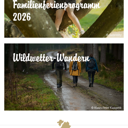
Familienferienprogramm
2026
© Sabrinity
Wildwetter-Wandern
© Klaus-Peter Kappest