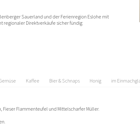
enberger Sauerland und der Ferienregion Eslohe mit
regionaler Direktverkäufe sicher fündig:
 Gemüse
Kaffee
Bier & Schnaps
Honig
im Einmachgl
 Fieser Flammenteufel und Mittelscharfer Müller.
en.