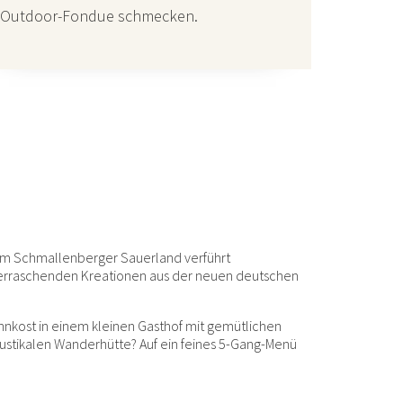
Schmalle
Outdoor-Fondue schmecken.
 im Schmallenberger Sauerland verführt
erraschenden Kreationen aus der neuen deutschen
nkost in einem kleinen Gasthof mit gemütlichen
rustikalen Wanderhütte? Auf ein feines 5-Gang-Menü
?