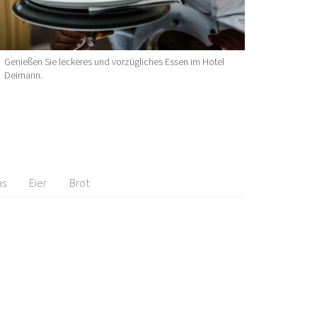
Genießen Sie leckeres und vorzügliches Essen im Hotel
Deimann.
as
Eier
Brot