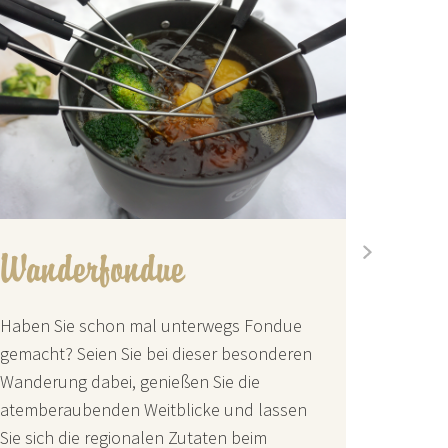
Wanderfondue
Schm
next
kulin
Haben Sie schon mal unterwegs Fondue
gemacht? Seien Sie bei dieser besonderen
Schmall
Wanderung dabei, genießen Sie die
erleben 
atemberaubenden Weitblicke und lassen
durch de
Sie sich die regionalen Zutaten beim