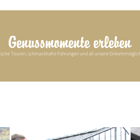
Genussmomente erleben
rische Touren, schmackhafte Führungen und all unsere Einkehrmöglic