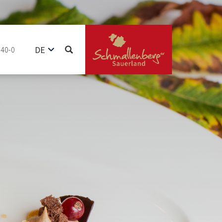
DE
740-0
EN
NL