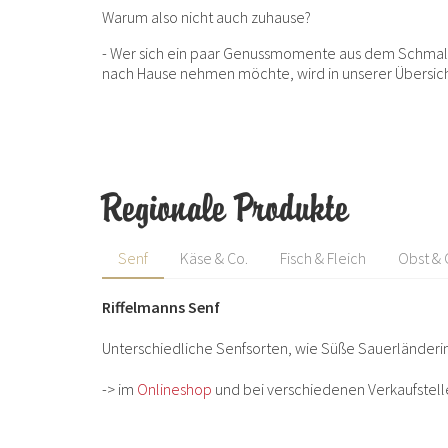
Warum also nicht auch zuhause?
- Wer sich ein paar Genussmomente aus dem Schmall
nach Hause nehmen möchte, wird in unserer Übersicht 
Regionale Produkte
Senf
Käse & Co.
Fisch & Fleich
Obst &
Riffelmanns Senf
Unterschiedliche Senfsorten, wie Süße Sauerländerin,
-> im
Onlineshop
und bei verschiedenen Verkaufstell