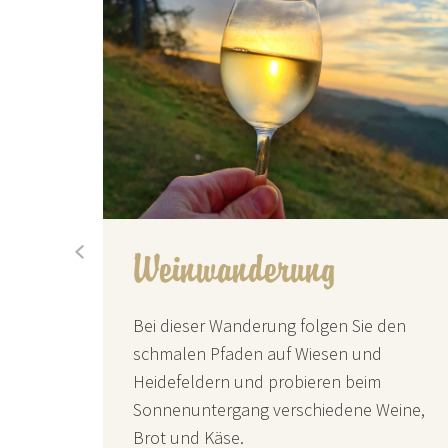
Klaus-Peter Kappest
prev
Weinwanderung
Bei dieser Wanderung folgen Sie den
schmalen Pfaden auf Wiesen und
n ihrer
Heidefeldern und probieren beim
n.
Sonnenuntergang verschiedene Weine,
Brot und Käse.