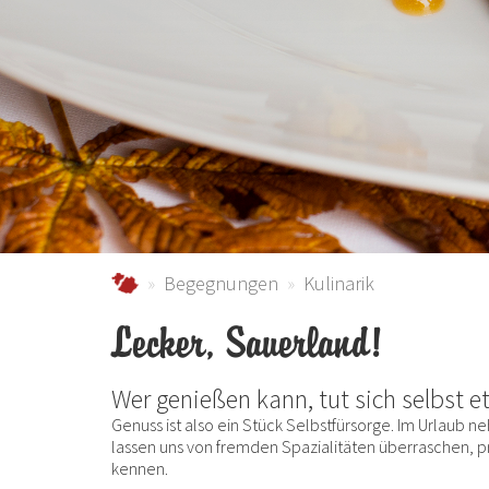
schmallenberger-sauerland.de
Begegnungen
Kulinarik
Lecker, Sauerland!
Wer genießen kann, tut sich selbst e
Genuss ist also ein Stück Selbstfürsorge. Im Urlaub n
lassen uns von fremden Spazialitäten überraschen, 
kennen.