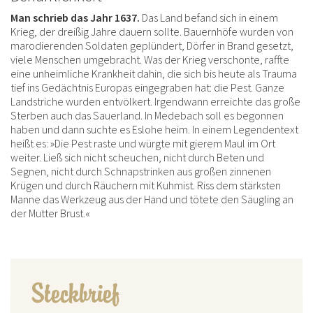
Man schrieb das Jahr 1637.
Das Land befand sich in einem
Krieg, der dreißig Jahre dauern sollte. Bauernhöfe wurden von
marodierenden Soldaten geplündert, Dörfer in Brand gesetzt,
viele Menschen umgebracht. Was der Krieg verschonte, raffte
eine unheimliche Krankheit dahin, die sich bis heute als Trauma
tief ins Gedächtnis Europas eingegraben hat: die Pest. Ganze
Landstriche wurden entvölkert. Irgendwann erreichte das große
Sterben auch das Sauerland. In Medebach soll es begonnen
haben und dann suchte es Eslohe heim. In einem Legendentext
heißt es: »Die Pest raste und würgte mit gierem Maul im Ort
weiter. Ließ sich nicht scheuchen, nicht durch Beten und
Segnen, nicht durch Schnapstrinken aus großen zinnenen
Krügen und durch Räuchern mit Kuhmist. Riss dem stärksten
Manne das Werkzeug aus der Hand und tötete den Säugling an
der Mutter Brust.«
Steckbrief