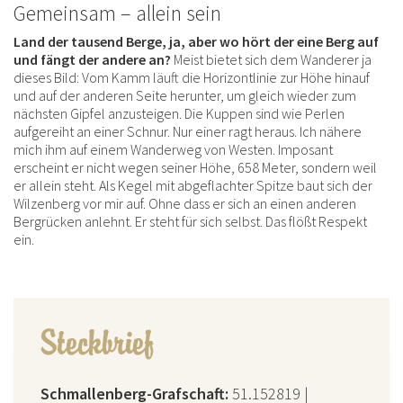
Gemeinsam – allein sein
Land der tausend Berge, ja, aber wo hört der eine Berg auf
und fängt der andere an?
Meist bietet sich dem Wanderer ja
dieses Bild: Vom Kamm läuft die Horizontlinie zur Höhe hinauf
und auf der anderen Seite herunter, um gleich wieder zum
nächsten Gipfel anzusteigen. Die Kuppen sind wie Perlen
aufgereiht an einer Schnur. Nur einer ragt heraus. Ich nähere
mich ihm auf einem Wanderweg von Westen. Imposant
erscheint er nicht wegen seiner Höhe, 658 Meter, sondern weil
er allein steht. Als Kegel mit abgeflachter Spitze baut sich der
Wilzenberg vor mir auf. Ohne dass er sich an einen anderen
Bergrücken anlehnt. Er steht für sich selbst. Das flößt Respekt
ein.
Steckbrief
Schmallenberg-Grafschaft:
51.152819 |