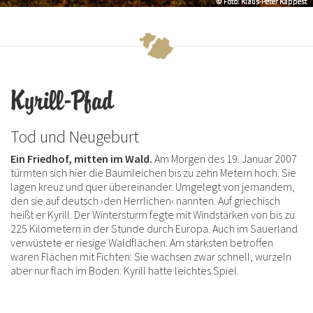
© Foto: Klaus-Peter Kappest
© Foto: Klaus-Peter Kappest
© Foto: Klaus-Peter Kappest
Kyrill-Pfad
Tod und Neugeburt
Ein Friedhof, mitten im Wald.
Am Morgen des 19. Januar 2007
türmten sich hier die Baumleichen bis zu zehn Metern hoch. Sie
lagen kreuz und quer übereinander. Umgelegt von jemandem,
den sie auf deutsch ›den Herrlichen‹ nannten. Auf griechisch
heißt er Kyrill. Der Wintersturm fegte mit Windstärken von bis zu
225 Kilometern in der Stunde durch Europa. Auch im Sauerland
verwüstete er riesige Waldflächen. Am stärksten betroffen
waren Flächen mit Fichten: Sie wachsen zwar schnell, wurzeln
aber nur flach im Boden. Kyrill hatte leichtes Spiel.