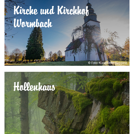
Kirche und Kirchhof
Wormbach
© Foto: Klaus-Peter Kappest
Hollenhaus