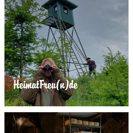
HeimatFreu(n)de