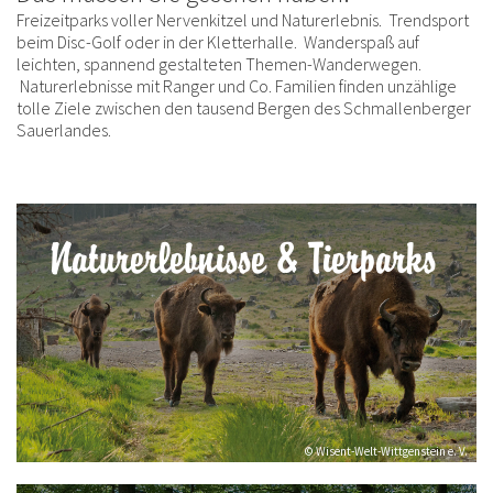
Freizeitparks voller Nervenkitzel und Naturerlebnis. Trendsport
beim Disc-Golf oder in der Kletterhalle. Wanderspaß auf
leichten, spannend gestalteten Themen-Wanderwegen.
Naturerlebnisse mit Ranger und Co. Familien finden unzählige
tolle Ziele zwischen den tausend Bergen des Schmallenberger
Sauerlandes.
Naturerlebnisse & Tierparks
© Wisent-Welt-Wittgenstein e. V.