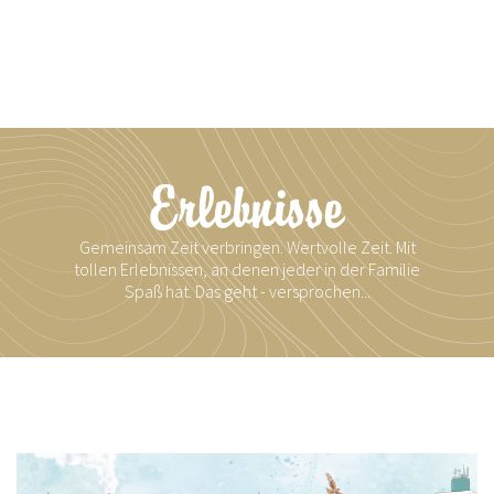
Erlebnisse
Gemeinsam Zeit verbringen. Wertvolle Zeit. Mit
tollen Erlebnissen, an denen jeder in der Familie
Spaß hat. Das geht - versprochen...