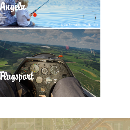
Angeln
© LuckyImages - fotolia.com
Flugsport