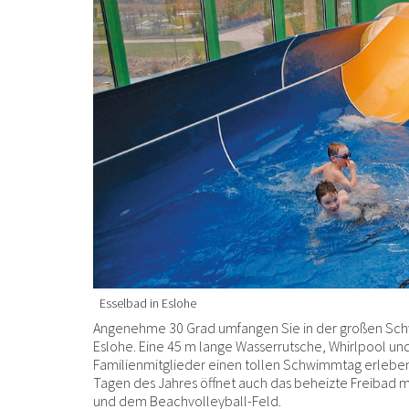
Esselbad in Eslohe
Angenehme 30 Grad umfangen Sie in der großen Sch
Eslohe. Eine 45 m lange Wasserrutsche, Whirlpool und
Familienmitglieder einen tollen Schwimmtag erleben
Tagen des Jahres öffnet auch das beheizte Freibad m
und dem Beachvolleyball-Feld.