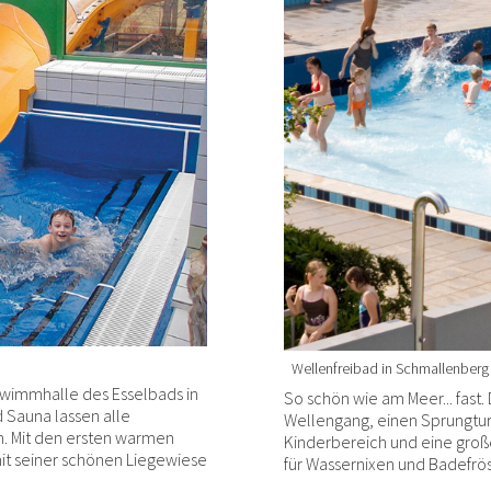
Wellenfreibad in Schmallenberg
wimmhalle des Esselbads in
So schön wie am Meer... fast
 Sauna lassen alle
Wellengang, einen Sprungtur
. Mit den ersten warmen
Kinderbereich und eine große
it seiner schönen Liegewiese
für Wassernixen und Badefrö