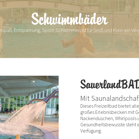
Schwimmbäder
nspaß, Entspannung, Sport: Schwimmen ist für Groß und Klein ein Ve
SauerlandBA
Mit Saunalandschaf
Dieses Freizeitbad bietet al
großes Erlebnisbecken mit G
Nackenduschen, Whirlpools u
Gesundheitsbewusste steht e
Verfügung.