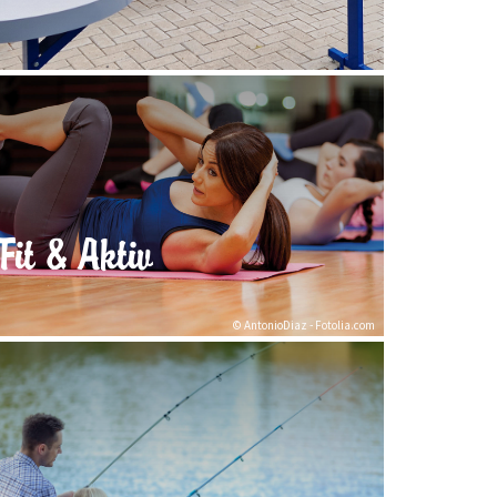
Fit & Aktiv
© AntonioDiaz - Fotolia.com