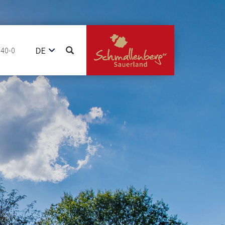
DE
740-0
EN
NL