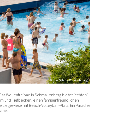
© Foto: Sabrina Voss (sabrinity)
© Foto: Sabrina Voss (sabrinity)
. Das Wellenfreibad in Schmallenberg bietet "echten"
m und Tiefbecken, einen familienfreundlichen
 Liegewiese mit Beach-Volleyball-Platz. Ein Paradies
sche.