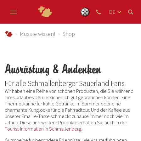
DE
EN
Zum Hauptinhalt springen
NL
schmallenberger-sauerland.de
Musste wissen!
Shop
Ausrüstung & Andenken
Für alle Schmallenberger Sauerland Fans
Wir haben eine Reihe von schönen Produkten, die Sie während
Ihres Urlaubes bei uns sicherlich gut gebrauchen können: Eine
Thermoskanne für kühle Getränke im Sommer oder eine
charmante Kuhglocke für die Fahrradtour. Und der Kaffee aus
unserer Emaille-Tasse schmeckt zuhause immer noch wie im
Urlaub. Diese und weitere Produkte erhalten Sie auch in der
Tourist-Information in Schmallenberg
.
Gutscheine für besondere Erlebnisse, wie Kräuterführungen,