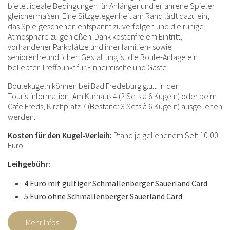
bietet ideale Bedingungen für Anfänger und erfahrene Spieler
gleichermaßen. Eine Sitzgelegenheit am Rand lädt dazu ein,
das Spielgeschehen entspannt zu verfolgen und die ruhige
Atmosphäre zu genießen. Dank kostenfreiem Eintritt,
vorhandener Parkplätze und ihrer familien- sowie
seniorenfreundlichen Gestaltung ist die Boule-Anlage ein
beliebter Treffpunkt für Einheimische und Gäste.
Boulekugeln können bei Bad Fredeburg g.u.t. in der
Touristinformation, Am Kurhaus 4 (2 Sets á 6 Kugeln) oder beim
Cafe Freds, Kirchplatz 7 (Bestand: 3 Sets à 6 Kugeln) ausgeliehen
werden.
Kosten für den Kugel-Verleih:
Pfand je geliehenem Set: 10,00
Euro
Leihgebühr:
4 Euro mit gültiger Schmallenberger Sauerland Card
5 Euro ohne Schmallenberger Sauerland Card
Mehr Infos