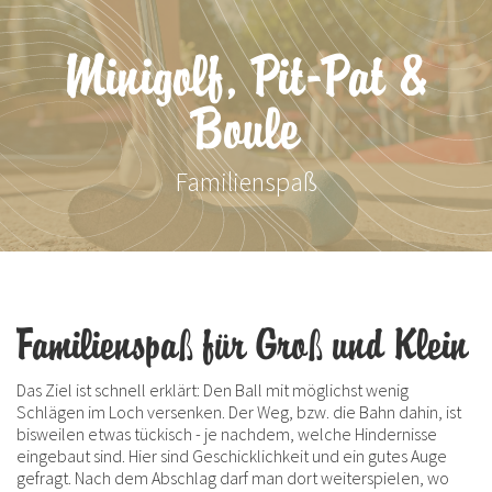
Minigolf, Pit-Pat &
Boule
Familienspaß
Familienspaß für Groß und Klein
Das Ziel ist schnell erklärt: Den Ball mit möglichst wenig
Schlägen im Loch versenken. Der Weg, bzw. die Bahn dahin, ist
bisweilen etwas tückisch - je nachdem, welche Hindernisse
eingebaut sind. Hier sind Geschicklichkeit und ein gutes Auge
gefragt. Nach dem Abschlag darf man dort weiterspielen, wo