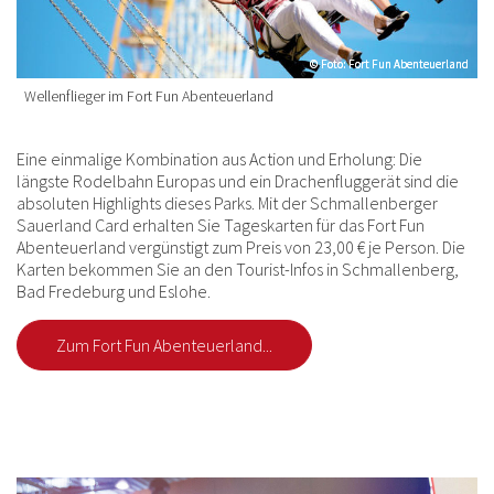
© Foto: Fort Fun Abenteuerland
© Foto: Fort Fun Abenteuerland
Wellenflieger im Fort Fun Abenteuerland
Eine einmalige Kombination aus Action und Erholung: Die
längste Rodelbahn Europas und ein Drachenfluggerät sind die
absoluten Highlights dieses Parks. Mit der Schmallenberger
Sauerland Card erhalten Sie Tageskarten für das Fort Fun
Abenteuerland vergünstigt zum Preis von 23,00 € je Person. Die
Karten bekommen Sie an den Tourist-Infos in Schmallenberg,
Bad Fredeburg und Eslohe.
Zum Fort Fun Abenteuerland...