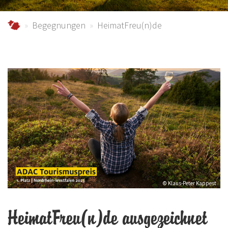
schmallenberger-sauerland.de
Begegnungen
HeimatFreu(n)de
© Klaus-Peter Kappest
HeimatFreu(n)de ausgezeichnet