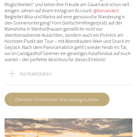
Möglichkeiten“ und teilen ihre Freude am Sauerland schon seit
einigen Jahren auf ihrem Instagram Account:
@bevandert
.
Begleitet Alisa und Marina auf eine genussvolle Wanderung in
den Sonnenuntergang! Vom Gleitschirmfliegerplatz auf der
Markshöhe in Wenholthausen genießt ihr nicht nur
atemberaubende Aussichten, sondern auch ein Picknick am
höchsten Punkt der Tour – mit Abendläuten-Wein und Snack im
Gepäck. Nach dem Panoramablick geht’s wieder hinab ins Tal,
wo im Landgasthof Seemer ein geselliges Käsefondue auf euch
wartet – der perfekte Abschluss für dieses Erlebnis!
Kontaktdaten
Dämmer-Schlemmer-Wanderung buchen