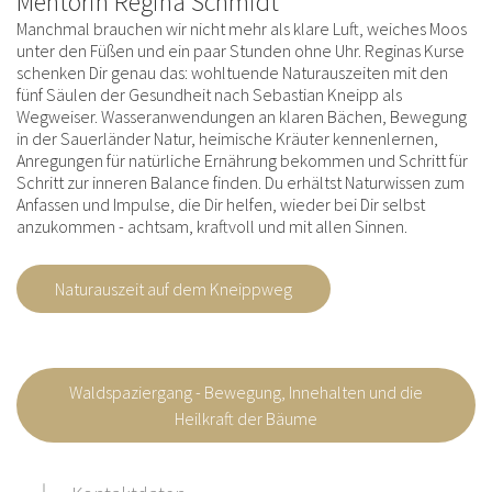
Mentorin Regina Schmidt
Manchmal brauchen wir nicht mehr als klare Luft, weiches Moos
unter den Füßen und ein paar Stunden ohne Uhr. Reginas Kurse
schenken Dir genau das: wohltuende Naturauszeiten mit den
fünf Säulen der Gesundheit nach Sebastian Kneipp als
Wegweiser. Wasseranwendungen an klaren Bächen, Bewegung
in der Sauerländer Natur, heimische Kräuter kennenlernen,
Anregungen für natürliche Ernährung bekommen und Schritt für
Schritt zur inneren Balance finden. Du erhältst Naturwissen zum
Anfassen und Impulse, die Dir helfen, wieder bei Dir selbst
anzukommen - achtsam, kraftvoll und mit allen Sinnen.
Naturauszeit auf dem Kneippweg
Waldspaziergang - Bewegung, Innehalten und die
Heilkraft der Bäume