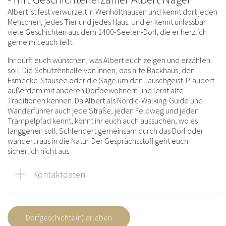
Albert ist fest verwurzelt in Wenholthausen und kennt dort jeden
Menschen, jedes Tier und jedes Haus. Und er kennt unfassbar
viele Geschichten aus dem 1400-Seelen-Dorf, die er herzlich
gerne mit euch teilt.
Ihr dürft euch wünschen, was Albert euch zeigen und erzählen
soll: Die Schützenhalle von innen, das alte Backhaus, den
Esmecke-Stausee oder die Sage um den Lauschgeist. Plaudert
außerdem mit anderen Dorfbewohnern und lernt alte
Traditionen kennen. Da Albert als Nordic-Walking-Guide und
Wanderführer auch jede Straße, jeden Feldweg und jeden
Trampelpfad kennt, könnt ihr euch auch aussuchen, wo es
langgehen soll. Schlendert gemeinsam durch das Dorf oder
wandert raus in die Natur. Der Gesprächsstoff geht euch
sicherlich nicht aus.
Kontaktdaten
Dorfgeschichte(n) erleben