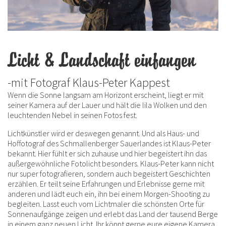
Licht & Landschaft einfangen
-mit Fotograf Klaus-Peter Kappest
Wenn die Sonne langsam am Horizont erscheint, liegt er mit
seiner Kamera auf der Lauer und hält die lila Wolken und den
leuchtenden Nebel in seinen Fotos fest.
Lichtkünstler wird er deswegen genannt. Und als Haus- und
Hoffotograf des Schmallenberger Sauerlandes ist Klaus-Peter
bekannt. Hier fühlt er sich zuhause und hier begeistert ihn das
außergewöhnliche Fotolicht besonders. Klaus-Peter kann nicht
nur super fotografieren, sondern auch begeistert Geschichten
erzählen. Er teilt seine Erfahrungen und Erlebnisse gerne mit
anderen und lädt euch ein, ihn bei einem Morgen-Shooting zu
begleiten. Lasst euch vom Lichtmaler die schönsten Orte für
Sonnenaufgänge zeigen und erlebt das Land der tausend Berge
in einem ganz neuen Licht. Ihr könnt gerne eure eigene Kamera