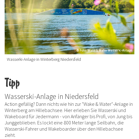
© Foto: Wake & Water Wasserki-Anlage
© Foto: Wake & Water Wasserki-Anlage
Wasserki-Anlage in Winterberg Niedersfeld
Tipp
Wasserski-Anlage in Niedersfeld
Action gefällig? Dann nichts wie hin zur "Wake & Water"-Anlage in
Winterberg am Hillebachsee. Hier erleben Sie Wasserski und
Wakeboard für Jedermann - von Anfänger bis Profi, von Jung bis
Junggeblieben. Es lockt eine 800 Meter lange Seilbahn, die
Wasserski-Fahrer und Wakeboarder über den Hillebachsee
zieht.