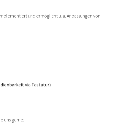
st implementiert und ermöglicht u. a. Anpassungen von
dienbarkeit via Tastatur)
re uns gerne: