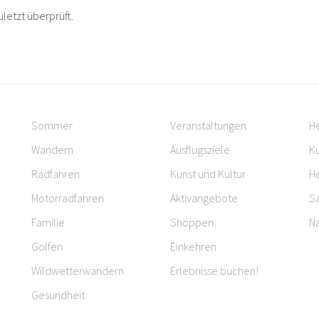
uletzt überprüft.
Sommer
Veranstaltungen
H
Wandern
Ausflugsziele
Ku
Radfahren
Kunst und Kultur
H
Motorradfahren
Aktivangebote
S
Familie
Shoppen
Na
Golfen
Einkehren
Wildwetterwandern
Erlebnisse buchen!
Gesundheit