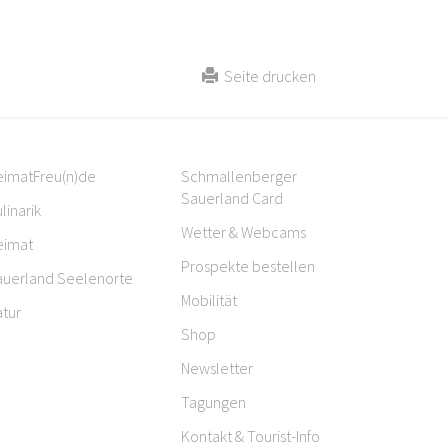
Seite drucken
eimatFreu(n)de
Schmallenberger
Sauerland Card
linarik
Wetter & Webcams
eimat
Prospekte bestellen
auerland Seelenorte
Mobilität
tur
Shop
Newsletter
Tagungen
Kontakt & Tourist-Info