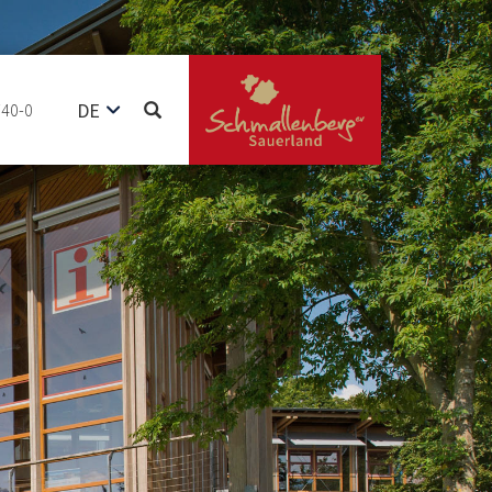
DE
740-0
EN
NL