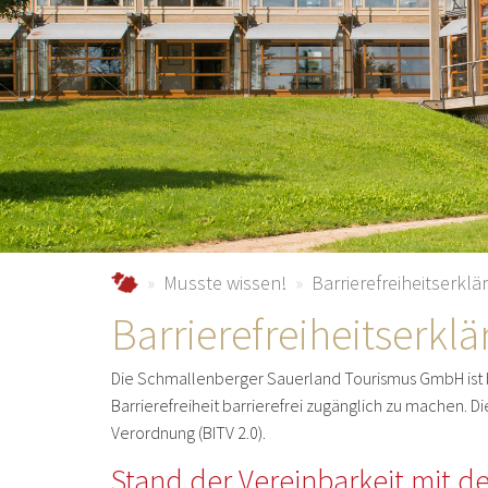
schmallenberger-sauerland.de
Musste wissen!
Barrierefreiheitserklä
Barrierefreiheitserkl
Die Schmallenberger Sauerland Tourismus GmbH ist 
Barrierefreiheit barrierefrei zugänglich zu machen. 
Verordnung (BITV 2.0).
Stand der Vereinbarkeit mit 