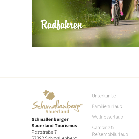
Radfahren
Unterkünfte
Familienurlaub
Wellnessurlaub
Schmallenberger
Sauerland Tourismus
Camping &
Poststraße 7
Reisemobilurlaub
57392 Schmallenberg