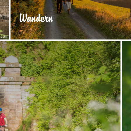
Wandern
ppest