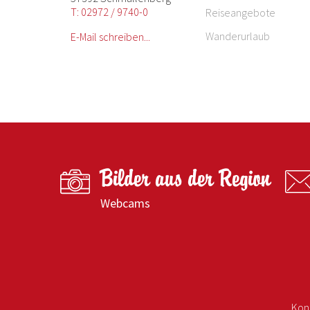
T: 02972 / 9740-0
Reiseangebote
Wanderurlaub
E-Mail schreiben...
Bilder aus der Region
Webcams
Kon