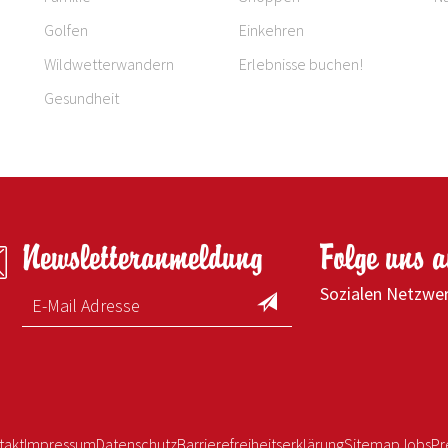
Golfen
Einkehren
Wildwetterwandern
Erlebnisse buchen!
Gesundheit
Newsletteranmeldung
Folge uns 
Sozialen Netzwe
takt
Impressum
Datenschutz
Barrierefreiheitserklärung
Sitemap
Jobs
Pr