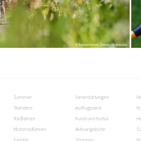
© Radwerkstatt, Dennis-Stratmann
Sommer
Veranstaltungen
H
Wandern
Ausflugsziele
Ku
Radfahren
Kunst und Kultur
H
Motorradfahren
Aktivangebote
S
Familie
Shoppen
Na