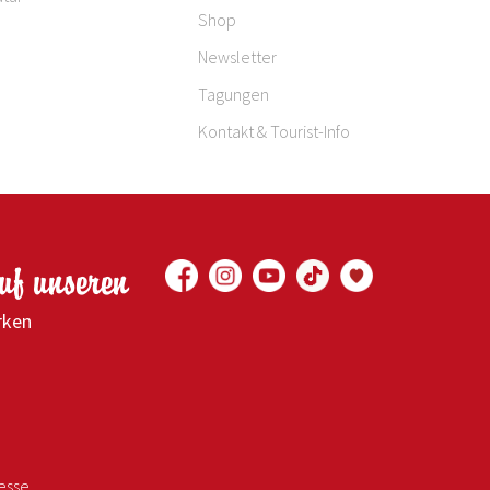
Shop
Newsletter
Tagungen
Kontakt & Tourist-Info
auf unseren
rken
esse