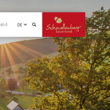
DE
740-0
EN
NL