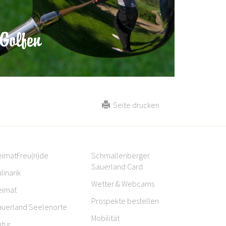
Golfen
Seite drucken
eimatFreu(n)de
Schmallenberger
Sauerland Card
linarik
Wetter & Webcams
eimat
Prospekte bestellen
auerland Seelenorte
Mobilität
tur