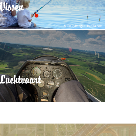
Vissen
© LuckyImages - fotolia.com
Luchtvaart