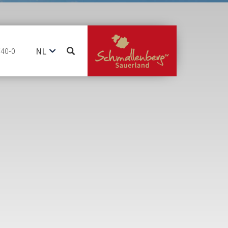
NL
740-0
DE
EN