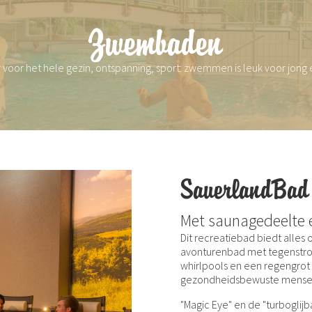
Zwembaden
r voor het hele gezin, ontspanning, sport: zwemmen is leuk voor jong 
SauerlandBad
Met saunagedeelte e
Dit recreatiebad biedt alle
avonturenbad met tegenstr
whirlpools en een regengrot 
gezondheidsbewuste mensen 
"Magic Eye" en de "turboglij