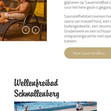
glijbanen op SauerlandBad zij
voor het hele gezin is gegar
Saunaliefhebbers kunnen hu
sauna van massief hout, een 
buitengedeelte, een stooms
Gradierwerk en een lichtsaun
ontspanningsruimte met ope
banken.
Naar SauerlandBad...
Wellenfreibad
Schmallenberg