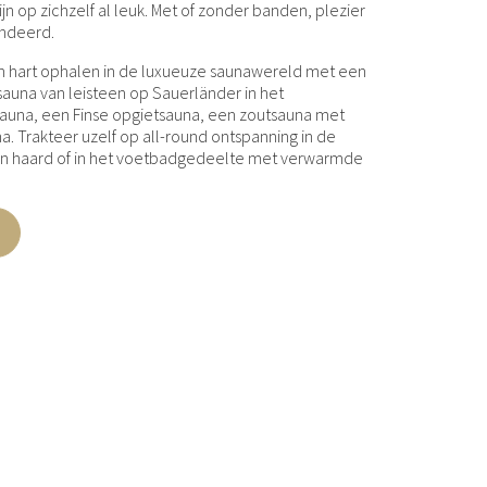
n op zichzelf al leuk. Met of zonder banden, plezier
andeerd.
n hart ophalen in de luxueuze saunawereld met een
sauna van leisteen op Sauerländer in het
auna, een Finse opgietsauna, een zoutsauna met
a. Trakteer uzelf op all-round ontspanning in de
n haard of in het voetbadgedeelte met verwarmde