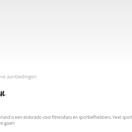
 Ferienregion Eslohe
eve aanbiedingen
en
erland is een eldorado voor fitnessfans en sportliefhebbers. Veel spo
we gaan!