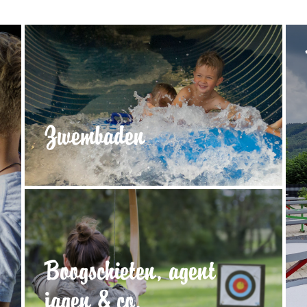
Zwembaden
Boogschieten, agent
jagen & co.