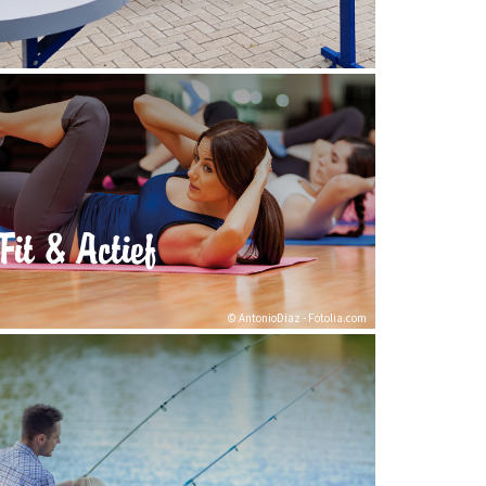
Fit & Actief
© AntonioDiaz - Fotolia.com