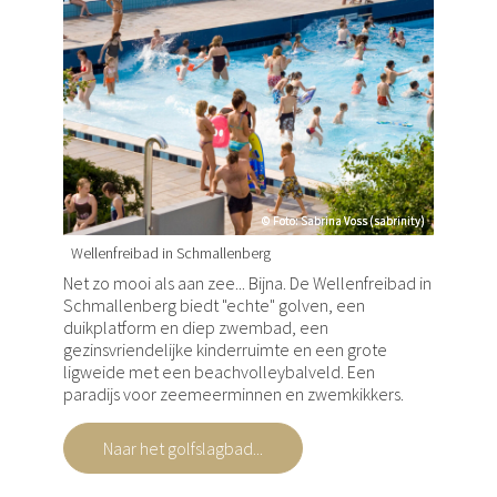
© Foto: Sabrina Voss (sabrinity)
© Foto: Sabrina Voss (sabrinity)
Wellenfreibad in Schmallenberg
Net zo mooi als aan zee... Bijna. De Wellenfreibad in
Schmallenberg biedt "echte" golven, een
duikplatform en diep zwembad, een
gezinsvriendelijke kinderruimte en een grote
ligweide met een beachvolleybalveld. Een
paradijs voor zeemeerminnen en zwemkikkers.
Naar het golfslagbad...