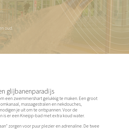
en oud.
n glijbanenparadijs
s om een zwemmershart gelukkig te maken. Een groot
oomkanaal, massagestralen en nekdouches,
nodigen je uit om te ontspannen. Voor de
is er een Kneipp-bad met extra koud water.
baan" zorgen voor puur plezier en adrenaline. De twee