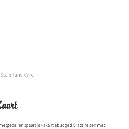
enberg Sauerla
 Ferienregion Eslohe
 Sauerland Card
Kaart
metgezel en spaart je vakantiebudget! Gratis reizen met