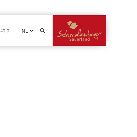
NL
740-0
DE
EN