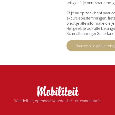
reisgids is je onmisbare metg
Of je nu op zoek bent naar 
excursiebestemmingen, fiets
biedt je alle informatie die 
Het geeft je ook alle belangr
Schmallenberger Sauerland 
Naar onze digitale reisg
Mobiliteit
Wandelbus, openbaar vervoer, bel- en wandeltaxi's