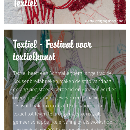
Textiel
© Foto: Wolfgang Noltenhans
Textiel - Festival voor
textielkunst
Textiel heeft een Schmallenberg lange traditie.
Kousenbreifabrieken maken de stad vandaag
de dag nog steeds beroemd en vroeger werd er
overal gesponnen, geweven en genaaid. Het
festival haakt in op deze textielsporen om
textiel tot leven te brengen als kunst, als
gemeenschappelijke ervaring of als workshop.
Het festival van 2015 was de aftrap, dit jaar