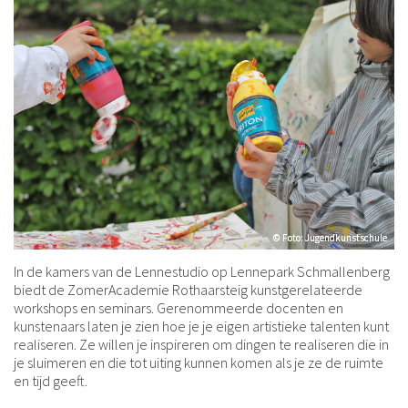
© Foto: Jugendkunstschule
© Foto: Jugendkunstschule
In de kamers van de Lennestudio op Lennepark Schmallenberg
biedt de ZomerAcademie Rothaarsteig kunstgerelateerde
workshops en seminars. Gerenommeerde docenten en
kunstenaars laten je zien hoe je je eigen artistieke talenten kunt
realiseren. Ze willen je inspireren om dingen te realiseren die in
je sluimeren en die tot uiting kunnen komen als je ze de ruimte
en tijd geeft.