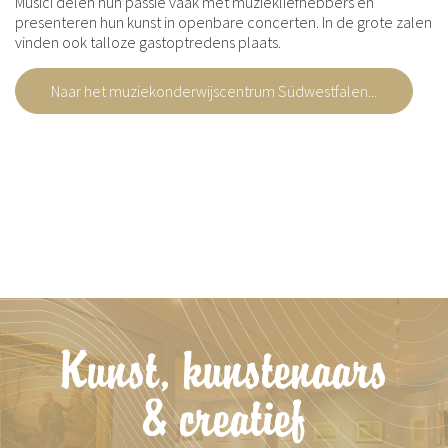
Musici delen hun passie vaak met muziekliefhebbers en
presenteren hun kunst in openbare concerten. In de grote zalen
vinden ook talloze gastoptredens plaats.
Naar het muziekonderwijscentrum Südwestfalen...
Kunst, kunstenaars
& creatief