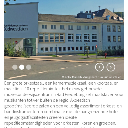
© Foto: Musikbildungszentrum Südwestfalen
Een grote orkestzaal, een kamermuziekzaal, een koorzaal en
maar liefst 10 repetitieruimtes: het nieuw gebouwde
muziekonderwijscentrum in Bad Fredeburg zet maatstaven voor
muzikanten tot ver buiten de regio. Akoestisch
geoptimaliseerde zalen en een volledig assortiment orkest- en
bandinstrumenten in combinatie met de aangrenzende hotel-
en jeugdgastfaciliteiten creëren ideale
repetitieomstandigheden voor orkesten, koren en groepen.