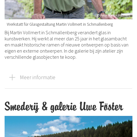
© Foto: Martin Vollmert
© Foto: Martin Vollmert
Werkstatt für Glasgestaltung Martin Vollmert in Schmallenberg
Bij Martin Vollmert in Schmallenberg verandert glas in
kunstwerken. Hij werkt al meer dan 25 jaar in het glasambacht
en maakt historische ramen of nieuwe ontwerpen op basis van
eigen en externe ontwerpen. In de galerie bij zijn atelier zijn
verschillende glasobjecten te koop.
Meer informatie
Smederij & galerie Uwe Föster