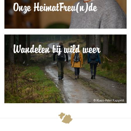
Onze HeimatFreu(n)de
Wandelen bij wild weer
© Klaus-Peter Kappest