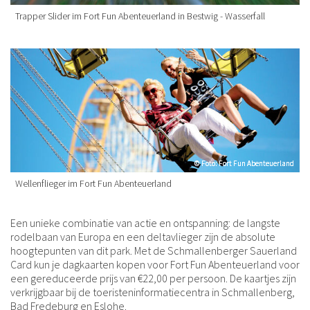
Trapper Slider im Fort Fun Abenteuerland in Bestwig - Wasserfall
© Foto: Fort Fun Abenteuerland
© Foto: Fort Fun Abenteuerland
Wellenflieger im Fort Fun Abenteuerland
Een unieke combinatie van actie en ontspanning: de langste
rodelbaan van Europa en een deltavlieger zijn de absolute
hoogtepunten van dit park. Met de Schmallenberger Sauerland
Card kun je dagkaarten kopen voor Fort Fun Abenteuerland voor
een gereduceerde prijs van €22,00 per persoon. De kaartjes zijn
verkrijgbaar bij de toeristeninformatiecentra in Schmallenberg,
Bad Fredeburg en Eslohe.