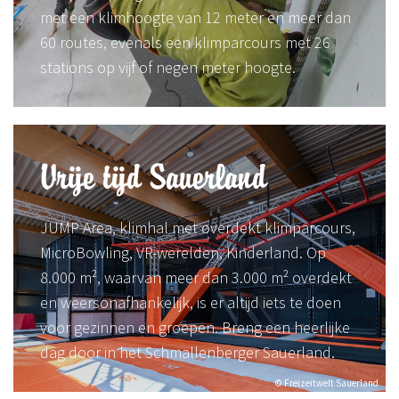
met een klimhoogte van 12 meter en meer dan
60 routes, evenals een klimparcours met 26
stations op vijf of negen meter hoogte.
Vrije tijd Sauerland
JUMP Area, klimhal met overdekt klimparcours,
MicroBowling, VR-werelden, Kinderland. Op
8.000 m², waarvan meer dan 3.000 m² overdekt
en weersonafhankelijk, is er altijd iets te doen
voor gezinnen en groepen. Breng een heerlijke
dag door in het Schmallenberger Sauerland.
© Freizeitwelt Sauerland