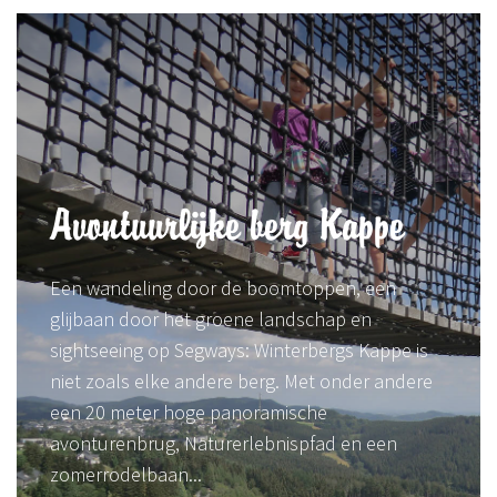
Avontuurlijke berg Kappe
Een wandeling door de boomtoppen, een
glijbaan door het groene landschap en
sightseeing op Segways: Winterbergs Kappe is
niet zoals elke andere berg. Met onder andere
een 20 meter hoge panoramische
avonturenbrug, Naturerlebnispfad en een
zomerrodelbaan...