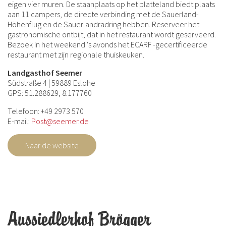
eigen vier muren. De staanplaats op het platteland biedt plaats
aan 11 campers, de directe verbinding met de Sauerland-
Höhenflug en de Sauerlandradring hebben. Reserveer het
gastronomische ontbijt, dat in het restaurant wordt geserveerd.
Bezoek in het weekend 's avonds het ECARF -gecertificeerde
restaurant met zijn regionale thuiskeuken.
Landgasthof Seemer
Südstraße 4 | 59889 Eslohe
GPS: 51.288629, 8.177760
Telefoon: +49 2973 570
E-mail:
Post@seemer.de
Naar de website
Aussiedlerhof Brögger