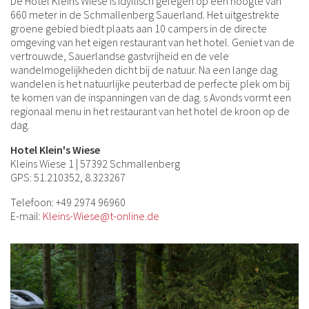
De Hotel Kleins Wiese is idyllisch gelegen op een hoogte van
660 meter in de Schmallenberg Sauerland. Het uitgestrekte
groene gebied biedt plaats aan 10 campers in de directe
omgeving van het eigen restaurant van het hotel. Geniet van de
vertrouwde, Sauerlandse gastvrijheid en de vele
wandelmogelijkheden dicht bij de natuur. Na een lange dag
wandelen is het natuurlijke peuterbad de perfecte plek om bij
te komen van de inspanningen van de dag. s Avonds vormt een
regionaal menu in het restaurant van het hotel de kroon op de
dag.
Hotel Klein's Wiese
Kleins Wiese 1 | 57392 Schmallenberg
GPS: 51.210352, 8.323267
Telefoon: +49 2974 96960
E-mail:
Kleins-Wiese@t-online.de