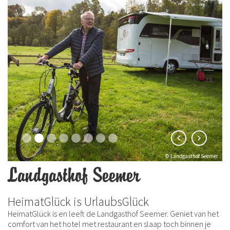
© Landgasthof Seemer
Landgasthof Seemer
HeimatGlück is UrlaubsGlück
HeimatGlück is en leeft de Landgasthof Seemer. Geniet van het
comfort van het hotel met restaurant en slaap toch binnen je