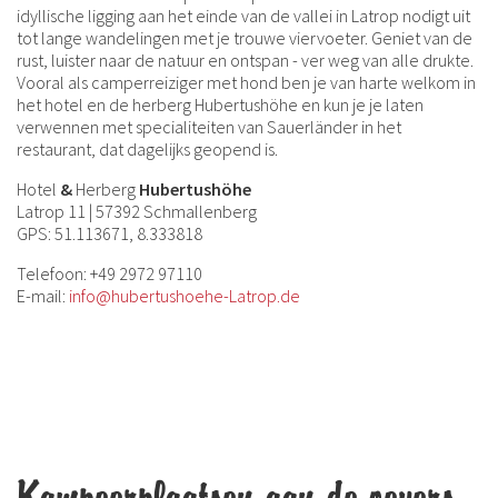
idyllische ligging aan het einde van de vallei in Latrop nodigt uit
tot lange wandelingen met je trouwe viervoeter. Geniet van de
rust, luister naar de natuur en ontspan - ver weg van alle drukte.
Vooral als camperreiziger met hond ben je van harte welkom in
het hotel en de herberg Hubertushöhe en kun je je laten
verwennen met specialiteiten van Sauerländer in het
restaurant, dat dagelijks geopend is.
Hotel
&
Herberg
Hubertushöhe
Latrop 11 | 57392 Schmallenberg
GPS: 51.113671, 8.333818
Telefoon: +49 2972 97110
E-mail:
info@hubertushoehe-Latrop.de