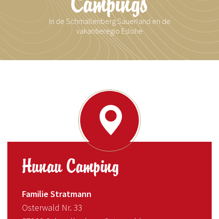
Campings
In de Schmallenberg Sauerland en de
vakantieregio Eslohe
Hunau Camping
Familie Stratmann
Osterwald Nr. 33