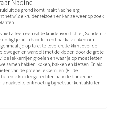
raar Nadine
kruid uit de grond komt, raakt Nadine erg
t het wilde kruidenseizoen en kan ze weer op zoek
planten.
s niet alleen een wilde kruidenvoorlichter, Sondern is
nodigt je uit in haar tuin en haar kaskeuken om
nmaaltijd op tafel te toveren. Je klimt over de
eldwegen en wandelt met de kippen door de grote
 wilde lekkernijen groeien en waar je op moet letten
 we samen hakken, koken, bakken en kletsen. En als
nieten van de groene lekkernijen. (Bij de
bereide kruidengerechten naar de barbecue
 smaakvolle ontmoeting bij het vuur kunt afsluiten).