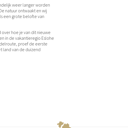
 eindelijk weer langer worden
De natuur ontwaakt en wij
als een grote belofte van
 over hoe je van dit nieuwe
n in de vakantieregio Eslohe
elroute, proef de eerste
et land van de duizend