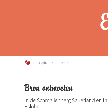
E
Urlaub im Schmallenberger Sauerland und der
Inspiratie
lente
Bron ontmoeten
In de Schmallenberg Sauerland en in
Eslohe