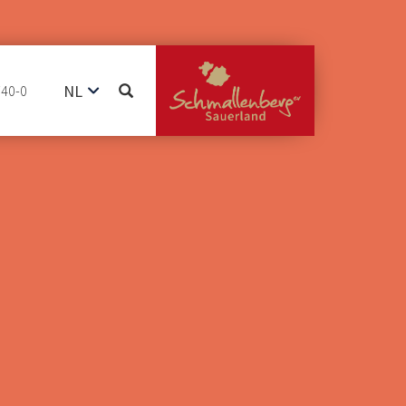
NL
740-0
DE
EN