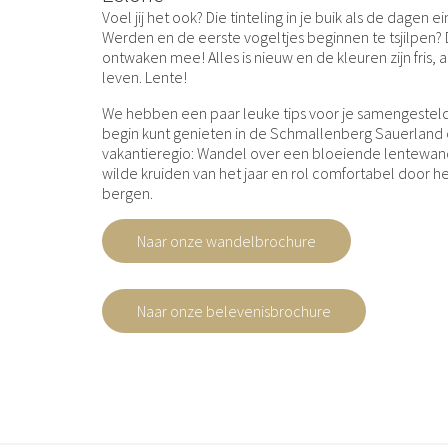
Voel jij het ook? Die tinteling in je buik als de dagen
Werden en de eerste vogeltjes beginnen te tsjilpen? 
ontwaken mee! Alles is nieuw en de kleuren zijn fris, 
leven. Lente!
We hebben een paar leuke tips voor je samengesteld
begin kunt genieten in de Schmallenberg Sauerland e
vakantieregio: Wandel over een bloeiende lentewand
wilde kruiden van het jaar en rol comfortabel door h
bergen.
Naar onze wandelbrochure
Naar onze belevenisbrochure