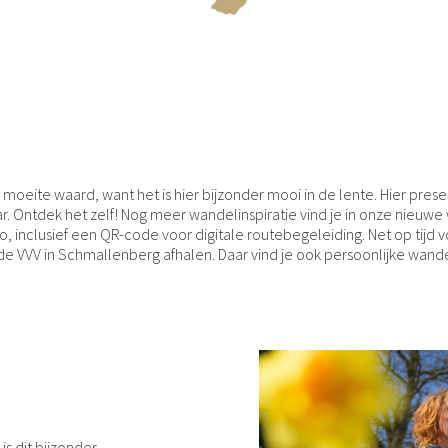
 moeite waard, want het is hier bijzonder mooi in de lente. Hier pr
r. Ontdek het zelf! Nog meer wandelinspiratie vind je in onze nieuwe
io, inclusief een QR-code voor digitale routebegeleiding. Net op tijd
j de VVV in Schmallenberg afhalen. Daar vind je ook persoonlijke wande
s dit bijzonder