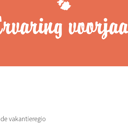
rvaring voorja
 Ferienregion Eslohe
 de vakantieregio