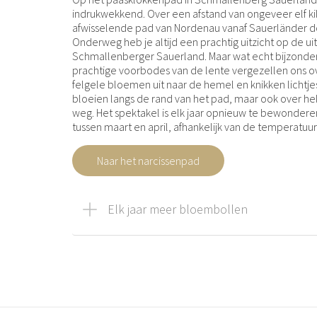
indrukwekkend. Over een afstand van ongeveer elf k
afwisselende pad van Nordenau vanaf Sauerländer d
Onderweg heb je altijd een prachtig uitzicht op de u
Schmallenberger Sauerland. Maar wat echt bijzonder 
prachtige voorbodes van de lente vergezellen ons ov
felgele bloemen uit naar de hemel en knikken lichtj
bloeien langs de rand van het pad, maar ook over he
weg. Het spektakel is elk jaar opnieuw te bewonderen
tussen maart en april, afhankelijk van de temperatuu
Naar het narcissenpad
Elk jaar meer bloembollen