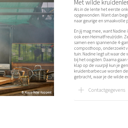
Met wilde kruidenle
Als in de lente het eerste on
opgewonden. Want dan begin
naar geurige en smaakvolle 
En jij mag mee, want Nadine i
ook een HeimatFreu(n)din. Ze 
samen een spannende 4-gange
composthoop, onderzoekt v
tuin. Nadine legt uit waar de
bij het oogsten. Daarna gaan
klap op de vuurpijl kun je ge
kruidenbarbecue worden de 
gebracht, waar je de wilde en
Contactgegevens
© Klaus-Peter Kappest
© Klaus-Peter Kappest