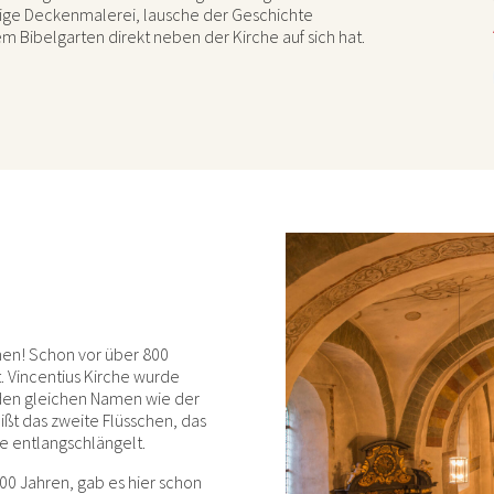
rbige Deckenmalerei, lausche der Geschichte
m Bibelgarten direkt neben der Kirche auf sich hat.
nen! Schon vor über 800
t. Vincentius Kirche wurde
t den gleichen Namen wie der
eißt das zweite Flüsschen, das
he entlangschlängelt.
000 Jahren, gab es hier schon