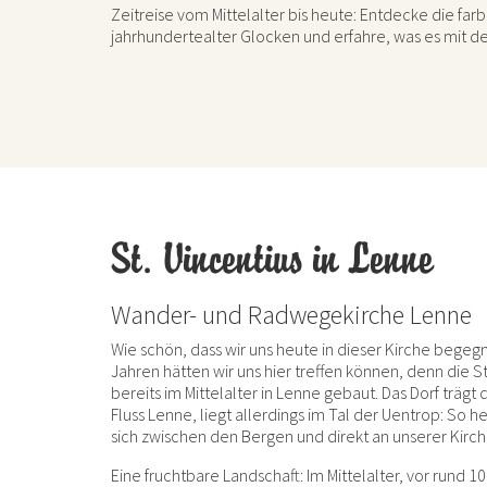
Zeitreise vom Mittelalter bis heute: Entdecke die fa
jahrhundertealter Glocken und erfahre, was es mit de
St. Vincentius in Lenne
Wander- und Radwegekirche Lenne
Wie schön, dass wir uns heute in dieser Kirche begeg
Jahren hätten wir uns hier treffen können, denn die S
bereits im Mittelalter in Lenne gebaut. Das Dorf träg
Fluss Lenne, liegt allerdings im Tal der Uentrop: So h
sich zwischen den Bergen und direkt an unserer Kirc
Eine fruchtbare Landschaft: Im Mittelalter, vor rund 1