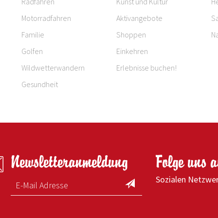
Radfahren
Kunst und Kultur
H
Motorradfahren
Aktivangebote
S
Familie
Shoppen
Na
Golfen
Einkehren
Wildwetterwandern
Erlebnisse buchen!
Gesundheit
Newsletteranmeldung
Folge uns 
Sozialen Netzwe