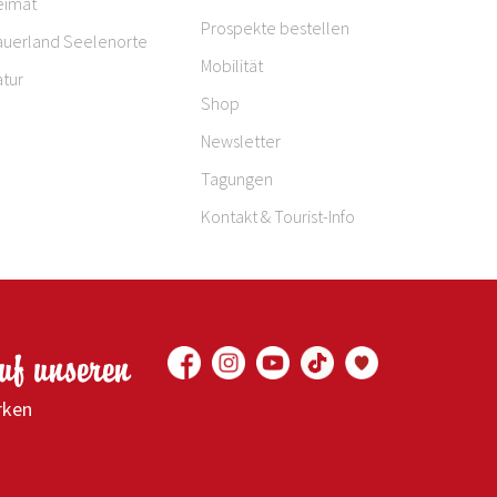
eimat
Prospekte bestellen
auerland Seelenorte
Mobilität
tur
Shop
Newsletter
Tagungen
Kontakt & Tourist-Info
auf unseren
rken