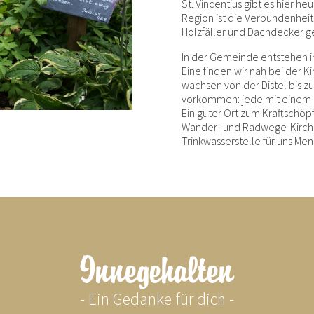
St. Vincentius gibt es hier h
Region ist die Verbundenhe
Holzfäller und Dachdecker g
In der Gemeinde entstehen 
Eine finden wir nah bei der K
wachsen von der Distel bis z
vorkommen: jede mit einem h
Ein guter Ort zum Kraftschöpf
Wander- und Radwege-Kirche
Trinkwasserstelle für uns Me
Innegehalten
- Ein Gedanke für dich -