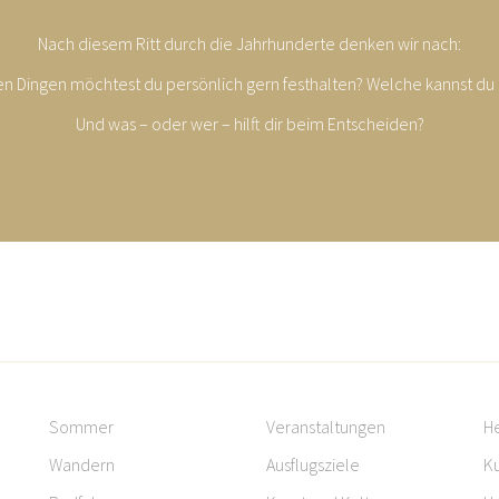
Nach diesem Ritt durch die Jahrhunderte denken wir nach:
n Dingen möchtest du persönlich gern festhalten? Welche kannst du 
Und was – oder wer – hilft dir beim Entscheiden?
Sommer
Veranstaltungen
H
Wandern
Ausflugsziele
Ku