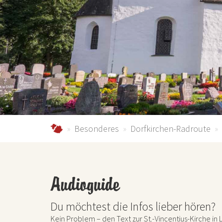
schmallenberger-sauerland.de
Besonderes
Dorfkirchen-Radroute
Audioguide
Du möchtest die Infos lieber hören?
Kein Problem – den Text zur St.-Vincentius-Kirche in 