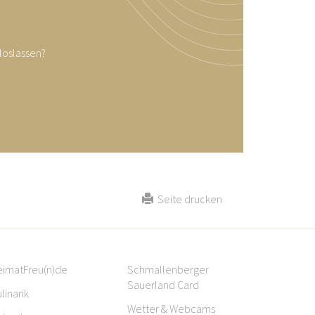
loslassen?
Seite drucken
eimatFreu(n)de
Schmallenberger
Sauerland Card
linarik
Wetter & Webcams