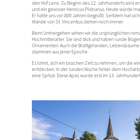
den Hof Leno. Zu Beginn des 12. Jahrhunderts wird er
und ein gewisser Henricus Plebanus. Heute würde man 
Er hätte uns vor 800 Jahren begrüßt. Seitdem hat sich
Wände von St. Vincentius stehen noch immer.
Beim Umhergehen sehen wir die ursprünglichen rom
Hochmittelalter. Sie sind dick und haben runde Böge
Ornamenten. Auch die Blattgirlanden, Lebensbäume
stammen aus jener Epoche.
Es lohnt, sich ein bisschen Zeit zu nehmen, um die e
entdecken. In der runden Nische hinter dem Hochalt
eine Spitze: Diese Apsis wurde erst im 13. Jahrhunder