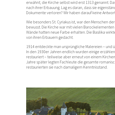
erwähnt; die Kirche selbst wird erst 1313 genannt. Da
nach ihrer Erbauung. Lag es daran, dass sie eigenstän
Dokumente verloren? Wir haben darauf keine Antwort
Wie besonders St. Cyriakus ist, war den Menschen de
bewusst. Die Kirche war mit vielen Barockelementen
Wände hatten neue Farbe erhalten. Die Basilika wirkte
von ihren Erbauern gedacht.
1914 entdeckte man ursprüngliche Malereien – und ü
In den 1930er Jahren endlich wurden einige erzähle
restauriert – teilweise aber erneut von einem Kirche
Jahre später legten Fachleute die gesamte romanisc
restaurierten sie nach damaligem Kenntnisstand.