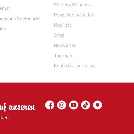
Wetter & Webcams
eimat
Prospekte bestellen
auerland Seelenorte
Mobilität
tur
Shop
Newsletter
Tagungen
Kontakt & Tourist-Info
auf unseren
rken