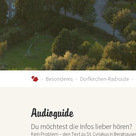
schmallenberger-sauerland.de
Besonderes
Dorfkirchen-Radroute
Audioguide
Du möchtest die Infos lieber hören?
Kein Problem – den Text zu St. Cyriakus in Berghause