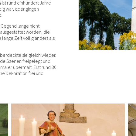
s ist rund einhundert Jahre
dig war, oder gingen
.
r Gegend lange nicht
 ausgestattet worden, die
 lange Zeit völlig anders als
berdeckte sie gleich wieder.
nde Szenen freigelegt und
nmaler übermalt. Erst rund 30
he Dekoration frei und