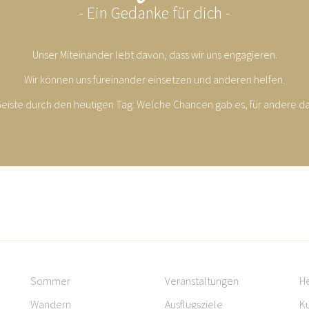
- Ein Gedanke für dich -
Unser Miteinander lebt davon, dass wir uns engagieren.
Wir können uns füreinander einsetzen und anderen helfen.
eiste durch den heutigen Tag: Welche Chancen gab es, für andere da
Sommer
Veranstaltungen
H
Wandern
Ausflugsziele
Ku