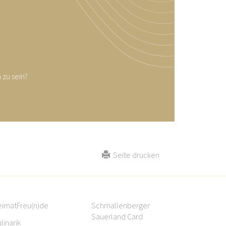
 zu sein?
Seite drucken
eimatFreu(n)de
Schmallenberger
Sauerland Card
linarik