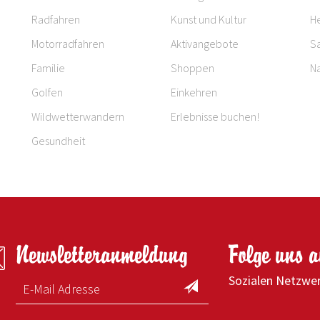
Radfahren
Kunst und Kultur
H
Motorradfahren
Aktivangebote
S
Familie
Shoppen
Na
Golfen
Einkehren
Wildwetterwandern
Erlebnisse buchen!
Gesundheit
Newsletteranmeldung
Folge uns 
Sozialen Netzwe