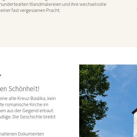
hrhundertealten Wandmalereien und ihre wechselvolle
iner fast vergessenen Pracht.
n
en Schönheit!
 eine alte Kreuz-Basilika, kein
ste romanische Kirche im
hen aus der Gegend erbaut.
Adlige. Die Geschichte bleibt
erhaltenen Dokumenten