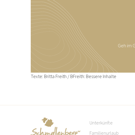
Geh im G
Texte: Britta Freith / BFreith: Bessere Inhalte
Unterkünfte
Familienurlaub