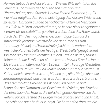
Hermes Gebäude und das Haus. …. Wie ein Blitz dehnt sich das
Feuer aus und in wenigen Minuten sah man Vor- und
Hinterschulten, auch Groetels Haus in lichten Flammen (…). Es
war nicht möglich, dem Feuer bei Abgang des Wassers Widerstand
zu leisten. Obschon aus den benachbarten Orten die Menschen,
um Hülfe zu leisten, herbeiströmten, so konnte nichts angefangen
werden, als dass Mobilien gerettet wurden; denn das Feuer wurde
durch den Wind in möglichster Geschwindigkeit bis auf die
Mittelstraße [heutige Weststraße von der Kirche bis zum
Internatsgebäude] und Hinterstraße [nicht mehr vorhanden,
westliche Parallelstraße der heutigen Weststraße] gejagt. Somit
sah man die Flammen kreuzweis in den Straßen wüten, sodass
keiner mehr die Straßen passieren konnte. In zwei Stunden lagen
131 Häuser mit allen Früchten, Lebensmitteln, Fourage [Viehfutter]
und Mobilien im Schutte und keiner konnte mehretwas retten. 31
Keller, welche feuerfest waren, blieben gut; alles übrige aber war
zusammengestürzt, und alles, was darin war, wurde verbrannt (…)
Das erschröcklich Brausen des Windes, das Gehäule und
Schnaufen der Flammen, das Geknitter der Früchte, das Krachen
der einstürzenden Häuser, die aufscheingende Flamme von der
vielen Fourage setzten die Bürger in die größte Furcht und Angst,
und schienen ganz betäubt zu seyn. Sie hatten sich rings um die