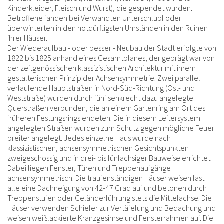
Kinderkleider, Fleisch und Wurst), die gespendet wurden.
Betroffene fanden bei Verwandten Unterschlupf oder
überwinterten in den notdürftigsten Umständen in den Ruinen
ihrer Häuser.
Der Wiederaufbau - oder besser - Neubau der Stadt erfolgte von
1822 bis 1825 anhand eines Gesamtplanes, der geprägt war von
der zeitgenössischen klassizistischen Architektur mit ihrem
gestalterischen Prinzip der Achsensymmetrie. Zwei parallel
verlaufende Hauptstraßen in Nord-Süd-Richtung (Ost- und
Weststraße) wurden durch fünf senkrecht dazu angelegte
Querstraßen verbunden, die an einem Gartenring am Ort des
früheren Festungsrings endeten. Die in diesem Leitersystem
angelegten Straßen wurden zum Schutz gegen mögliche Feuer
breiter angelegt. Jedes einzelne Haus wurde nach
klassizistischen, achsensymmetrischen Gesichtspunkten
zweigeschossig und in drei- bis fünfachsiger Bauweise errichtet:
Dabei liegen Fenster, Türen und Treppenaufgänge
achsensymmetrisch. Die traufenständigen Häuser weisen fast
alle eine Dachneigung von 42-47 Grad auf und betonen durch
Treppenstufen oder Geländerführung stets die Mittelachse. Die
Häuser verwenden Schiefer zur Vertäfelung und Bedachung und
weisen weißlackierte Kranzgesimse und Fensterrahmen auf. Die