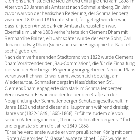
Clemens Dham studierte Medizin und Chirurgie und kam 1808 im
Alter von 23 Jahren als Amtsarzt nach Schmallenberg. Ein Jahr
zuvor war von der hessischen Regierung, der Schmallenberg
zwischen 1802 und 1816 unterstand, festgelegt worden war,
dass für jeden Amtsbezirk ein Amtsarzt anzustellen war.
Ebenfalls im Jahre 1808 verheiratete sich Clemens Dham mit
Bernhardine Balzer, ein Jahr später wurde der erste Sohn, Carl
Johann Ludwig Dham (siehe auch seine Biographie bei Kapitel
sechs) geboren.
Nach dem verheerenden Stadtbrand von 1822 wurde Clemens
Dham Vorsitzender der „Bau-Commission“, die für die Einhaltung
des von der Arnsberger Regierung vorgegebenen Neubau-Plans
verantwortlich war. Er war damit wesentlich beteiligt am
Wiederaufbau Schmallenbergs im klassizistischen Stil.
Clemens Dham engagierte sich stark im Schmallenberger
Vereinswesen: Er war eine der treibenden Kräfte an der
Neugründung der Schmallenberger Schützengesellschaft im
Jahre 1820 und stand dieser als Hauptmann während dreissig
Jahre vor (1822-1849, 1865-1868). Er führte zudem die von
seinem Vater begonnene „Chronica Schmallenbergensis“ fort
und ergänzte sie um die Jahre 1840-1858.
Für seine Verdienste wurde er vom preußischen König mit dem
„Roten Adlerorden IV. Klasse“ ausgezeichnet, 1872 wurde er