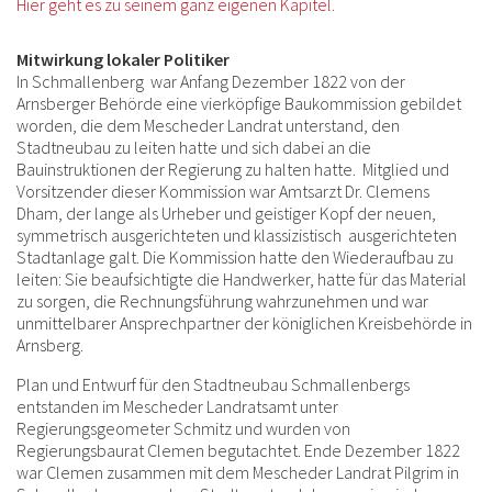
Hier geht es zu seinem ganz eigenen Kapitel.
Mitwirkung lokaler Politiker
In Schmallenberg war Anfang Dezember 1822 von der
Arnsberger Behörde eine vierköpfige Baukommission gebildet
worden, die dem Mescheder Landrat unterstand, den
Stadtneubau zu leiten hatte und sich dabei an die
Bauinstruktionen der Regierung zu halten hatte. Mitglied und
Vorsitzender dieser Kommission war Amtsarzt Dr. Clemens
Dham, der lange als Urheber und geistiger Kopf der neuen,
symmetrisch ausgerichteten und klassizistisch ausgerichteten
Stadtanlage galt. Die Kommission hatte den Wiederaufbau zu
leiten: Sie beaufsichtigte die Handwerker, hatte für das Material
zu sorgen, die Rechnungsführung wahrzunehmen und war
unmittelbarer Ansprechpartner der königlichen Kreisbehörde in
Arnsberg.
Plan und Entwurf für den Stadtneubau Schmallenbergs
entstanden im Mescheder Landratsamt unter
Regierungsgeometer Schmitz und wurden von
Regierungsbaurat Clemen begutachtet. Ende Dezember 1822
war Clemen zusammen mit dem Mescheder Landrat Pilgrim in