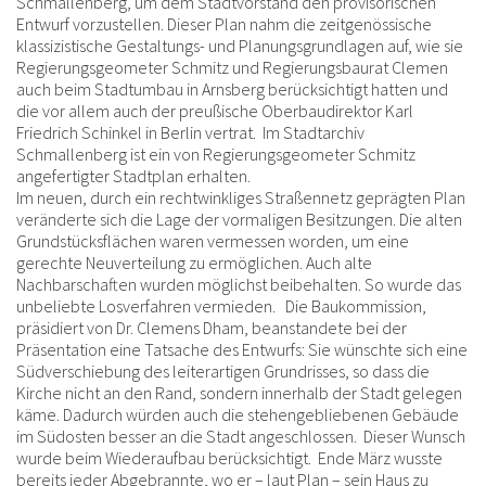
Schmallenberg, um dem Stadtvorstand den provisorischen
Entwurf vorzustellen. Dieser Plan nahm die zeitgenössische
klassizistische Gestaltungs- und Planungsgrundlagen auf, wie sie
Regierungsgeometer Schmitz und Regierungsbaurat Clemen
auch beim Stadtumbau in Arnsberg berücksichtigt hatten und
die vor allem auch der preußische Oberbaudirektor Karl
Friedrich Schinkel in Berlin vertrat. Im Stadtarchiv
Schmallenberg ist ein von Regierungsgeometer Schmitz
angefertigter Stadtplan erhalten.
Im neuen, durch ein rechtwinkliges Straßennetz geprägten Plan
veränderte sich die Lage der vormaligen Besitzungen. Die alten
Grundstücksflächen waren vermessen worden, um eine
gerechte Neuverteilung zu ermöglichen. Auch alte
Nachbarschaften wurden möglichst beibehalten. So wurde das
unbeliebte Losverfahren vermieden. Die Baukommission,
präsidiert von Dr. Clemens Dham, beanstandete bei der
Präsentation eine Tatsache des Entwurfs: Sie wünschte sich eine
Südverschiebung des leiterartigen Grundrisses, so dass die
Kirche nicht an den Rand, sondern innerhalb der Stadt gelegen
käme. Dadurch würden auch die stehengebliebenen Gebäude
im Südosten besser an die Stadt angeschlossen. Dieser Wunsch
wurde beim Wiederaufbau berücksichtigt. Ende März wusste
bereits jeder Abgebrannte, wo er – laut Plan – sein Haus zu