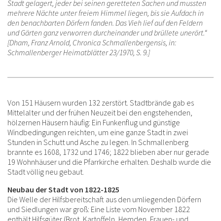
Stadt gelagert, jeder bei seinen geretteten Sachen und mussten
mehrere Nächte unter freiem Himmel liegen, bis sie Aufdach in
den benachbarten Dörfern fanden. Das Vieh lief auf den Feldern
und Gärten ganz verworren durcheinander und brüllete unerört.“
[Dham, Franz Arnold, Chronica Schmallenbergensis, in:
Schmallenberger Heimatblätter 23/1970, S. 9.]
Von 151 Häusern wurden 132 zerstört. Stadtbrände gab es
Mittelalter und der frühen Neuzeit bei den engstehenden,
hölzernen Häusern häufig: Ein Funkenflug und günstige
Windbedingungen reichten, um eine ganze Stadt in zwei
Stunden in Schutt und Asche zu legen. In Schmallenberg
brannte es 1608, 1732 und 1746; 1822 blieben aber nur gerade
19 Wohnhäuser und die Pfarrkirche erhalten. Deshalb wurde die
Stadt völlig neu gebaut.
Neubau der Stadt von 1822-1825
Die Welle der Hilfsbereitschaft aus den umliegenden Dörfern
und Siedlungen war groß: Eine Liste vom November 1822
enthält Hilfsgüter (Brot, Kartoffeln, Hemden, Frauen- und