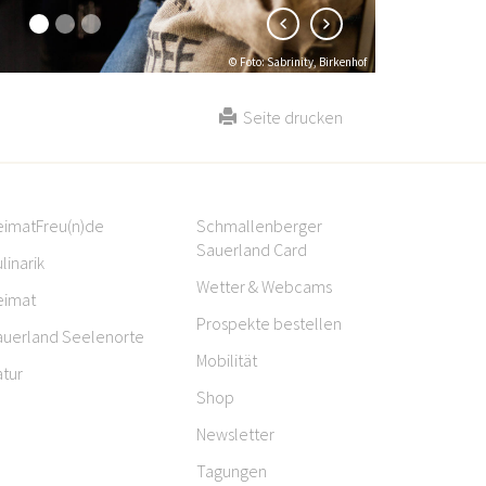
© Sabrinity
Seite drucken
eimatFreu(n)de
Schmallenberger
Sauerland Card
linarik
Wetter & Webcams
eimat
Prospekte bestellen
auerland Seelenorte
Mobilität
tur
Shop
Newsletter
Tagungen