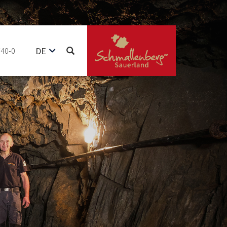
DE
740-0
EN
NL