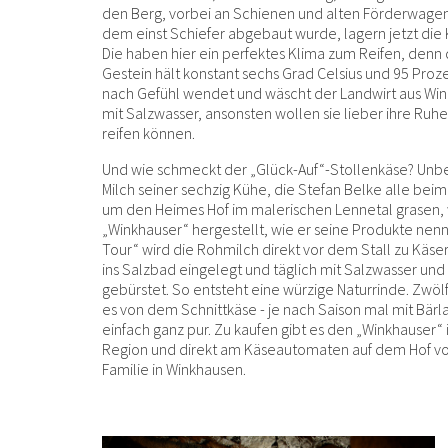
den Berg, vorbei an Schienen und alten Förderwagen.
dem einst Schiefer abgebaut wurde, lagern jetzt die 
Die haben hier ein perfektes Klima zum Reifen, denn 
Gestein hält konstant sechs Grad Celsius und 95 Proze
nach Gefühl wendet und wäscht der Landwirt aus Win
mit Salzwasser, ansonsten wollen sie lieber ihre Ruh
reifen können.
Und wie schmeckt der „Glück-Auf“-Stollenkäse? Unbe
Milch seiner sechzig Kühe, die Stefan Belke alle be
um den Heimes Hof im malerischen Lennetal grasen
„Winkhauser“ hergestellt, wie er seine Produkte nenn
Tour“ wird die Rohmilch direkt vor dem Stall zu Käse
ins Salzbad eingelegt und täglich mit Salzwasser un
gebürstet. So entsteht eine würzige Naturrinde. Zwö
es von dem Schnittkäse - je nach Saison mal mit Bär
einfach ganz pur. Zu kaufen gibt es den „Winkhauser“ 
Region und direkt am Käseautomaten auf dem Hof vo
Familie in Winkhausen.