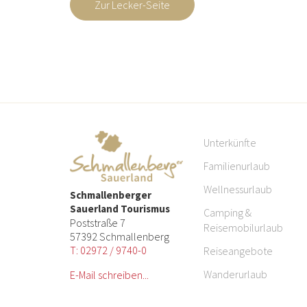
Zur Lecker-Seite
erei
glück
felmanns
Unterkünfte
Familienurlaub
Wellnessurlaub
Schmallenberger
Sauerland Tourismus
Camping &
Poststraße 7
Reisemobilurlaub
57392 Schmallenberg
T: 02972 / 9740-0
Reiseangebote
Wanderurlaub
E-Mail schreiben...