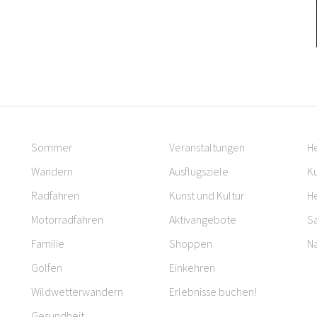
Sommer
Veranstaltungen
H
Wandern
Ausflugsziele
Ku
Radfahren
Kunst und Kultur
H
Motorradfahren
Aktivangebote
S
Familie
Shoppen
Na
Golfen
Einkehren
Wildwetterwandern
Erlebnisse buchen!
Gesundheit