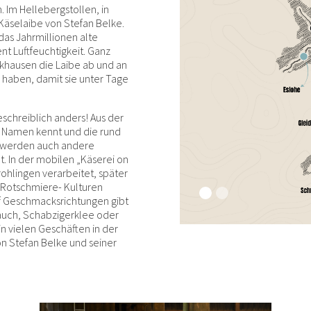
 Im Hellebergstollen, in
Käselaibe von Stefan Belke.
das Jahrmillionen alte
nt Luftfeuchtigkeit. Ganz
khausen die Laibe ab und an
e haben, damit sie unter Tage
schreiblich anders! Aus der
im Namen kennt und die rund
, werden auch andere
t. In der mobilen „Käserei on
rohlingen verarbeitet, später
d Rotschmiere- Kulturen
lf Geschmacksrichtungen gibt
lauch, Schabzigerklee oder
in vielen Geschäften in der
n Stefan Belke und seiner