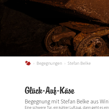
schmallenberger-sauerland.de
Begegnungen
Stefan Belke
Glück-Auf-Käse
Begegnung mit Stefan Belke aus Wi
Eine schwere Tür, ein kühler Luftzug, dann geht es ein