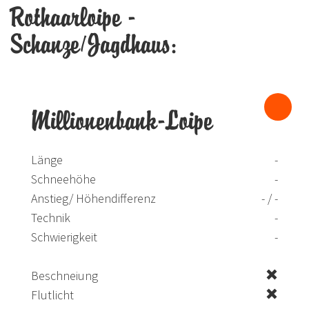
Rothaarloipe -
Schanze/Jagdhaus:
Millionenbank-Loipe
Länge
-
Schneehöhe
-
Anstieg/ Höhendifferenz
- / -
Technik
-
Schwierigkeit
-
Beschneiung
Flutlicht