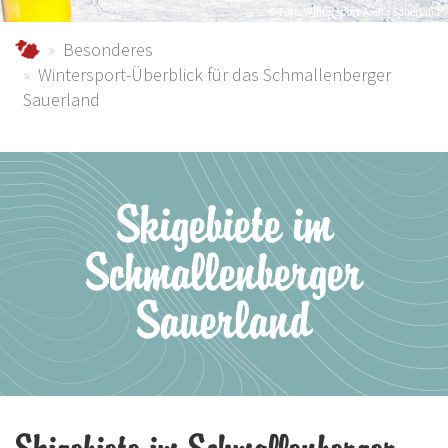
© Foto: Wintersport-Arena Sauerland
schmallenberger-sauerland.de
Besonderes
Wintersport-Überblick für das Schmallenberger
Sauerland
Skigebiete im
Schmallenberger
Sauerland