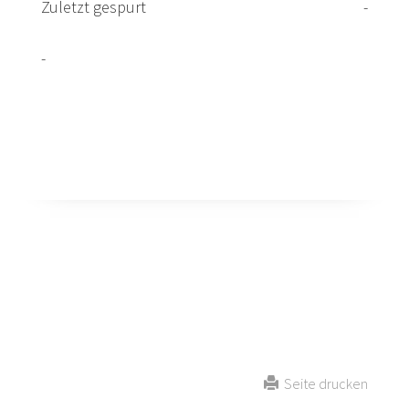
Zuletzt gespurt
-
-
Zur Loipe
Seite drucken