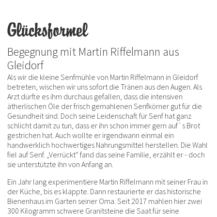
Glücksformel
Begegnung mit Martin Riffelmann aus
Gleidorf
Als wir die kleine Senfmühle von Martin Riffelmann in Gleidorf
betreten, wischen wir uns sofort die Tränen aus den Augen. Als
Arzt dürfte es ihm durchaus gefallen, dass die intensiven
ätherlischen Öle der frisch gemahlenen Senfkörner gut für die
Gesundheit sind. Doch seine Leidenschaft für Senf hat ganz
schlicht damit zu tun, dass er ihn schon immer gern auf`s Brot
gestrichen hat. Auch wollte er irgendwann einmal ein
handwerklich hochwertiges Nahrungsmittel herstellen. Die Wahl
fiel auf Senf. „Verrückt“ fand das seine Familie, erzählt er - doch
sie unterstützte ihn von Anfang an.
Ein Jahr lang experimentiere Martin Riffelmann mit seiner Frau in
der Küche, bis es klappte. Dann restaurierte er das historische
Bienenhaus im Garten seiner Oma. Seit 2017 mahlen hier zwei
300 Kilogramm schwere Granitsteine die Saat für seine