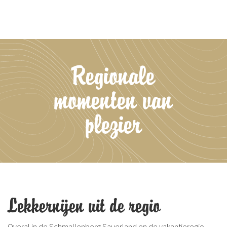
Regionale
momenten van
plezier
Lekkernijen uit de regio
Overal in de Schmallenberg Sauerland en de vakantieregio