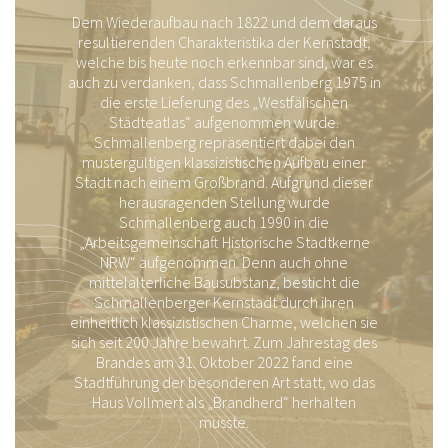
Dem Wiederaufbau nach 1822 und dem daraus
resultierenden Charakteristika der Kernstadt,
welche bis heute noch erkennbar sind, war es
auch zu verdanken, dass Schmallenberg 1975 in
die erste Lieferung des „Westfälischen
Städteatlas“ aufgenommen wurde.
Schmallenberg repräsentiert dabei den
mustergültigen klassizistischen Aufbau einer
Stadt nach einem Großbrand. Aufgrund dieser
herausragenden Stellung wurde
Schmallenberg auch 1990 in die
„Arbeitsgemeinschaft Historische Stadtkerne
NRW“ aufgenommen. Denn auch ohne
mittelalterliche Bausubstanz, besticht die
Schmallenberger Kernstadt durch ihren
einheitlich klassizistischen Charme, welchen sie
sich seit 200 Jahre bewahrt. Zum Jahrestag des
Brandes am 31. Oktober 2022 fand eine
Stadtführung der besonderen Art statt, wo das
Haus Vollmert als „Brandherd“ herhalten
musste.