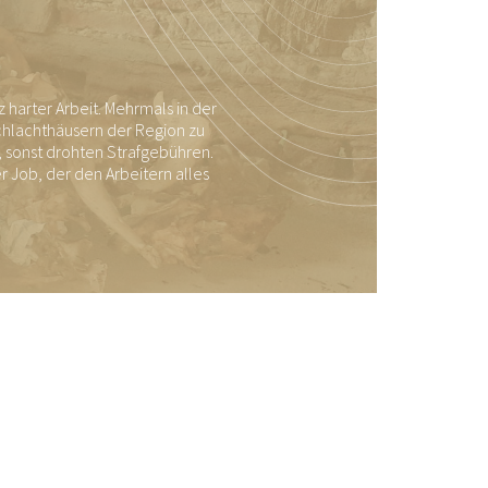
harter Arbeit. Mehrmals in der
hlachthäusern der Region zu
 sonst drohten Strafgebühren.
 Job, der den Arbeitern alles