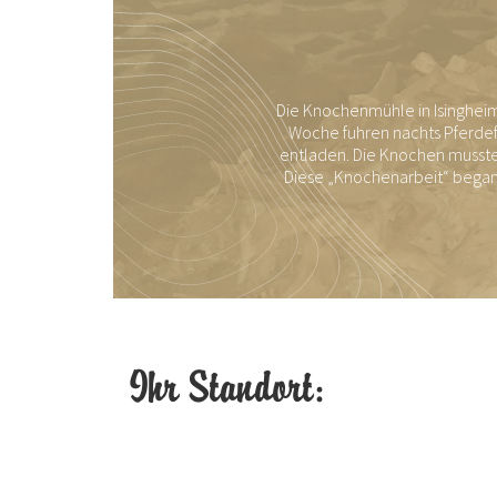
Die Knochenmühle in Isingheim
Woche fuhren nachts Pferde
entladen. Die Knochen musste
Diese „Knochenarbeit“ begann
Ihr Standort: