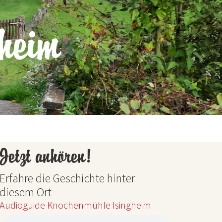
heim
Jetzt anhören!
Erfahre die Geschichte hinter
diesem Ort
Audioguide Knochenmühle Isingheim