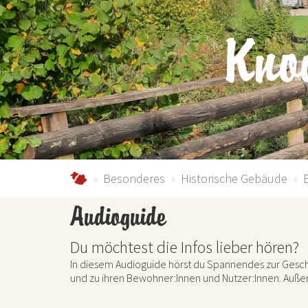
Kno
schmallenberger-sauerland.de
Besonderes
Historische Gebäude
Audioguide
Du möchtest die Infos lieber hören?
In diesem Audioguide hörst du Spannendes zur Geschi
und zu ihren Bewohner:Innen und Nutzer:Innen. Auß