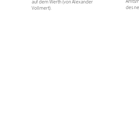
Amtsma
auf dem Werth (von Alexander
des ne
Vollmert).