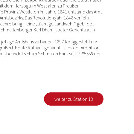
mit dem Herzogtum Westfalen zu Preußen.
ie Provinz Westfalen im Jahre 1841 entstand das Amt
tsbezirks. Das Revolutionsjahr 1848 verlief in
tsschreibung – eine „tüchtige Landwehr“ gebildet
chmallenberger Karl Dham (später Gerichtsrat in
etzige Amtshaus zu bauen. 1897 fertiggestellt und
ößert. Heute Rathaus genannt, ist es der Arbeitsort
us befindet sich im Schmalen Haus seit 1985/86 der
weiter zu Station 13