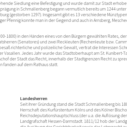
hende Siedlung eine Befestigung und wurde damit zur Stadt erhoben. 
nzprägung in Schmallenberg begann vermutlich bereits um 1244 unte
erburg (gestorben 1297). Insgesamt gibt es 13 verschiedene Münztype
er Pfennig konnte man in der Gegend und auch in Arnsberg, Mesched
(1500-1800) in den Händen eines von den Bürgern gewählten Rates, d
r Ratsherren (Senatores) und zwei Reckleuten (Rechenleute bzw. Cam
aß richterliche und polizeiliche Gewalt, vertrat die Interessen Sc
r Vasallen. Jedes Jahr wurde das Stadtoberhaupt am St. Kunibert-T
schof der Stadt das Recht, innerhalb der Stadtgrenzen Recht zu spre
n fanden auf dem Rathaus statt.
Landesherren
Seit ihrer Gründung stand die Stadt Schmallenberg bis 18
Herrschaft des Kurfürstentum Kölns und des Kölner Bischo
Reichsdeputationshauptschluss (der u.a. die Auflösung der 
Landgrafschaft Hessen-Darmstadt. 1811/12 hob der Landgr
die Ausübung der Gerichtsbarkeit sowie das Lehnsrecht a