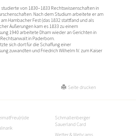
studierte von 1830–1833 Rechtswissenschaften in
 Burschenschaften. Nach dem Studium arbeitete er am
 am Hambacher Fest (das 1832 stattfand und als
ischer Äußerungen kam es 1833 zu einem
sung 1940 arbeitete Dham wieder an Gerichten in
1 Rechtsanwalt in Paderborn.
e sich dort für die Schaffung einer
sung zuwandten und Friedrich Wilhelm IV. zum Kaiser
Seite drucken
eimatFreu(n)de
Schmallenberger
Sauerland Card
linarik
Wetter & Webcams