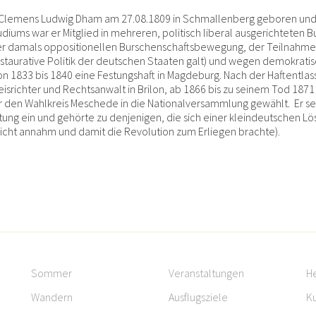
 Clemens Ludwig Dham am 27.08.1809 in Schmallenberg geboren und 
diums war er Mitglied in mehreren, politisch liberal ausgerichteten
 der damals oppositionellen Burschenschaftsbewegung, der Teilnahme
staurative Politik der deutschen Staaten galt) und wegen demokrat
 1833 bis 1840 eine Festungshaft in Magdeburg. Nach der Haftentlas
reisrichter und Rechtsanwalt in Brilon, ab 1866 bis zu seinem Tod 187
en Wahlkreis Meschede in die Nationalversammlung gewählt. Er setzt
ung ein und gehörte zu denjenigen, die sich einer kleindeutschen Lö
nicht annahm und damit die Revolution zum Erliegen brachte).
Sommer
Veranstaltungen
H
Wandern
Ausflugsziele
Ku