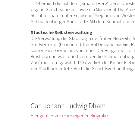
1244 erhielt die auf dem „Smalen Berg“ bereits beste
eigene Gerichtsbarkeit sowie ein Münzrecht. Die Mü
50 Jahre später unter Erzbischof Siegfried von West
Schmallenberger Münzstätte. Mit dem Schmallenberg
Städtische Selbstverwaltung
Die Verwaltung der Stadt lag in der frühen Neuzeit 
Stellvertreter (Proconsul). Der Rat bestand aus vie
kamen zwei Gemeindevorsteher. Der Bürgermeister bes
Arnsberg und war Lehnsherr über die Schmallenberge
Zunftmeistern gewählt. 1437 verlieh der Kölner Erzbi
der Stadt bedeutete. Auch die Gerichtsverhandlunge
Carl Johann Ludwig Dham
Hier geht es zu seiner eigenen Biografie.