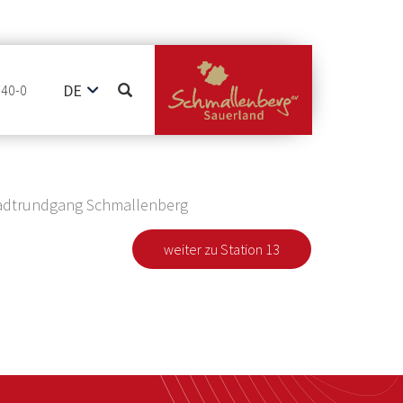
DE
740-0
EN
NL
Stadtrundgang Schmallenberg
weiter zu Station 13