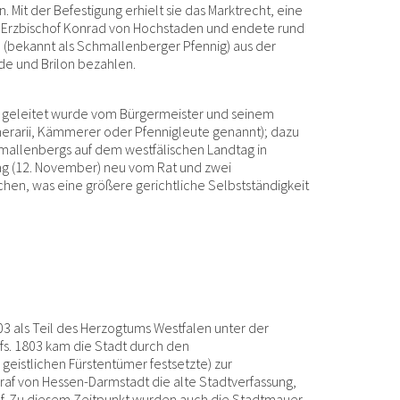
Mit der Befestigung erhielt sie das Marktrecht, eine
r Erzbischof Konrad von Hochstaden und endete rund
n (bekannt als Schmallenberger Pfennig) aus der
e und Brilon bezahlen.
er geleitet wurde vom Bürgermeister und seinem
merarii, Kämmerer oder Pfennigleute genannt); dazu
hmallenbergs auf dem westfälischen Landtag in
ag (12. November) neu vom Rat und zwei
chen, was eine größere gerichtliche Selbstständigkeit
03 als Teil des Herzogtums Westfalen unter der
fs. 1803 kam die Stadt durch den
geistlichen Fürstentümer festsetzte) zur
af von Hessen-Darmstadt die alte Stadtverfassung,
uf. Zu diesem Zeitpunkt wurden auch die Stadtmauer