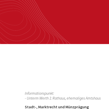
Informationspunkt:
- Unterm Werth 1: Rathaus, ehemaliges Amtshaus
Stadt-, Marktrecht und Münzprägung