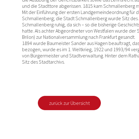
und die Stadttore abgerissen. 1815 kam Schmallenberg 
Mit der Einführung der ersten Landgemeindeordnung für d
Schmallenberg; die Stadt Schmallenberg wurde Sitz des Am
Schmallenberg ruhig, da sich – so die bisherige Geschich
hatte. Als achter Abgeordneter von Westfalen wurde der S
Brilon) zur Nationalversammlung nach Frankfurt gesandt.
1894 wurde Baumeister Sander aus Hagen beauftragt, das j
bezogen, wurde es im 1. Weltkrieg, 1922 und 1993/94 vergr
von Bürgermeister und Stadtverwaltung. Hinter dem Ratha
Sitz des Stadtarchivs.
zurück zur Übersicht