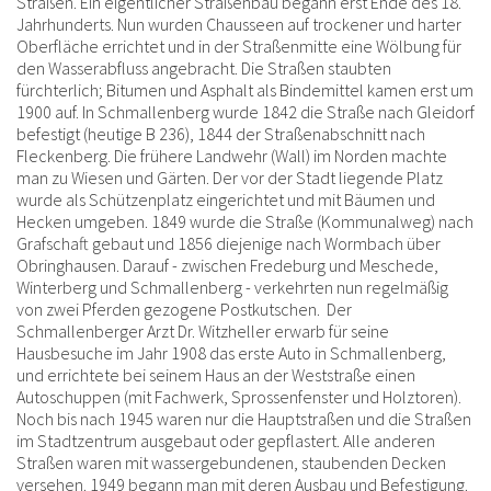
Straßen. Ein eigentlicher Straßenbau begann erst Ende des 18.
Jahrhunderts. Nun wurden Chausseen auf trockener und harter
Oberfläche errichtet und in der Straßenmitte eine Wölbung für
den Wasserabfluss angebracht. Die Straßen staubten
fürchterlich; Bitumen und Asphalt als Bindemittel kamen erst um
1900 auf. In Schmallenberg wurde 1842 die Straße nach Gleidorf
befestigt (heutige B 236), 1844 der Straßenabschnitt nach
Fleckenberg. Die frühere Landwehr (Wall) im Norden machte
man zu Wiesen und Gärten. Der vor der Stadt liegende Platz
wurde als Schützenplatz eingerichtet und mit Bäumen und
Hecken umgeben. 1849 wurde die Straße (Kommunalweg) nach
Grafschaft gebaut und 1856 diejenige nach Wormbach über
Obringhausen. Darauf - zwischen Fredeburg und Meschede,
Winterberg und Schmallenberg - verkehrten nun regelmäßig
von zwei Pferden gezogene Postkutschen. Der
Schmallenberger Arzt Dr. Witzheller erwarb für seine
Hausbesuche im Jahr 1908 das erste Auto in Schmallenberg,
und errichtete bei seinem Haus an der Weststraße einen
Autoschuppen (mit Fachwerk, Sprossenfenster und Holztoren).
Noch bis nach 1945 waren nur die Hauptstraßen und die Straßen
im Stadtzentrum ausgebaut oder gepflastert. Alle anderen
Straßen waren mit wassergebundenen, staubenden Decken
versehen. 1949 begann man mit deren Ausbau und Befestigung.