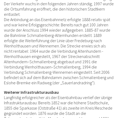
Der Verkehr wuchs in den folgenden Jahren ständig; 1997 wurde
die Ortsumfahrung eröffnet, die den historischen Stadtkern
entlastet.
Die Anbindung an das Eisenbahnnetz erfolgte 1888 relativ spät
und war keine Erfolgsgeschichte: Bereits nach gut 100 Jahren
wurde der Anschluss 1994 wieder aufgegeben. 1885-87 wurde
die Bahnlinie Schmallenberg-Altemhunden erstellt. 1889
erfolgte die Weiterführung der Linie über Fredeburg nach
Wenholthausen und Wennemen. Die Strecke erwies sich als
nicht rentabel: 1964 wurde die Verbindung Altenhundem -
Wenholthausen eingestellt, 1967 der Streckenabschnitt
Altenhundem–Schmallenberg abgebaut und 1991 die
Verbindung Wenholthausen–Schmallenberg, 1994 die
Verbindung Schmallenberg-Wennemen eingestellt. Seit 2006
befindet sich auf dem Bahndamm zwischen Schmallenberg und
Eslohe-Bremke ein Radweg (der „Sauerlandradring“).
Weiterer Infrastrukturausbau
Langfristig erfolgreicher als der Eisenbahnbau verlief der übrige
Infrastrukturausbau: Bereits 1852 war die höhere Stadtschule,
1855 die Sparkasse (Oststraße 41) als zweite im Kreis Meschede
gegründet worden. 1876 wurde die Stadt an die