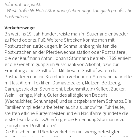
Informationspunkt:
- Weststraße 58: Hotel Störmann / ehemalige königlich preußische
Posthalterei
Verkehrswege
Bis weit ins 19. Jahrhundert reiste man im Sauerland entweder
zu Pferd oder zu Fuß. Weitere Strecken konnte man mit
Postkutschen zurücklegen. In Schmallenberg hielten die
Postkutschen an der Pferdewechselstation oder Posthalterei,
die der Kaufmann Anton Johann Störmann betrieb. 1769 erhielt
er die Genehmigung zum Ausschank von Alkohol, bzw. zur
Errichtung eines Gasthofes. Mit diesem Gasthof waren die
Posthalterei und ein Kramladen verbunden. Störmann handelte
mit fast Allem: Textilien (Damastdecken, Mützen, Bettzeug,
Garn, gestrickten Strümpfen), Lebensmitteln (Kaffee, Zucker,
Wein, Heringe, Mehl), Güter des alltäglichen Bedarfs
(Wachslichter, Schuhnägel) und selbstgebranntem Schnaps. Die
Familienmitglieder arbeiteten auch als Landwirte, Fuhrleute,
stellten etliche Bürgermeister und ein Nachfahre gründete die
erste Textilfabrik. 1826 erfolgte die Ernennung Störmanns zur
„königlichen Posthalterei“.
Die Kutschen und Pferde verkehrten auf wenig befestigten