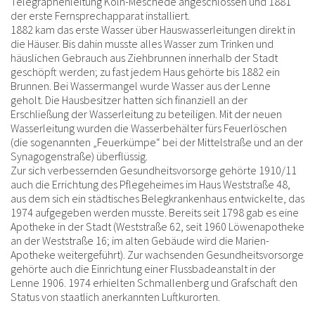
Telegraphenleitung Köln-Meschede angeschlossen und 1881
der erste Fernsprechapparat installiert.
1882 kam das erste Wasser über Hauswasserleitungen direkt in
die Häuser. Bis dahin musste alles Wasser zum Trinken und
häuslichen Gebrauch aus Ziehbrunnen innerhalb der Stadt
geschöpft werden; zu fast jedem Haus gehörte bis 1882 ein
Brunnen. Bei Wassermangel wurde Wasser aus der Lenne
geholt. Die Hausbesitzer hatten sich finanziell an der
Erschließung der Wasserleitung zu beteiligen. Mit der neuen
Wasserleitung wurden die Wasserbehälter fürs Feuerlöschen
(die sogenannten „Feuerkümpe“ bei der Mittelstraße und an der
Synagogenstraße) überflüssig.
Zur sich verbessernden Gesundheitsvorsorge gehörte 1910/11
auch die Errichtung des Pflegeheimes im Haus Weststraße 48,
aus dem sich ein städtisches Belegkrankenhaus entwickelte, das
1974 aufgegeben werden musste. Bereits seit 1798 gab es eine
Apotheke in der Stadt (Weststraße 62, seit 1960 Löwenapotheke
an der Weststraße 16; im alten Gebäude wird die Marien-
Apotheke weitergeführt). Zur wachsenden Gesundheitsvorsorge
gehörte auch die Einrichtung einer Flussbadeanstalt in der
Lenne 1906. 1974 erhielten Schmallenberg und Grafschaft den
Status von staatlich anerkannten Luftkurorten.