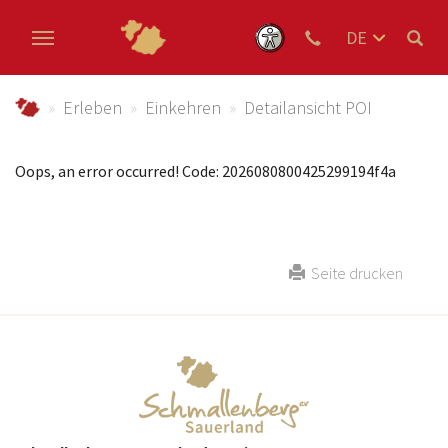
DE
EN
Zum Hauptinhalt springen
NL
schmallenberger-sauerland.de
Erleben
Einkehren
Detailansicht POI
Oops, an error occurred! Code: 2026080800425299194f4a
Seite drucken