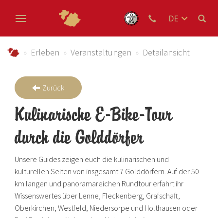
DE
EN
Zum Hauptinhalt springen
NL
schmallenberger-sauerland.de
Erleben
Veranstaltungen
Detailansicht
Zurück
Kulinarische E-Bike-Tour
durch die Golddörfer
Unsere Guides zeigen euch die kulinarischen und
kulturellen Seiten von insgesamt 7 Golddörfern. Auf der 50
km langen und panoramareichen Rundtour erfahrt ihr
Wissenswertes über Lenne, Fleckenberg, Grafschaft,
Oberkirchen, Westfeld, Niedersorpe und Holthausen oder