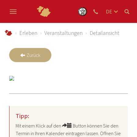
DE
EN
Zum Hauptinhalt springen
NL
schmallenberger-sauerland.de
Erleben
Veranstaltungen
Detailansicht
Zurück
Tipp:
Mit einem Klick auf den
Button können Sie den
Termin in Ihren Kalender eintragen lassen. Öffnen Sie