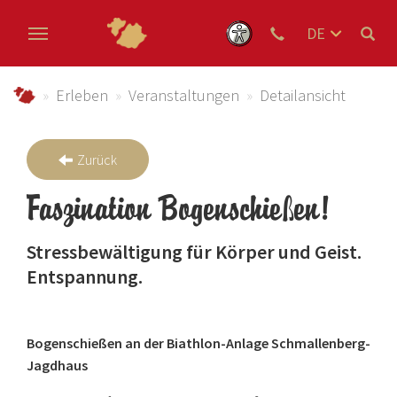
DE
EN
Zum Hauptinhalt springen
NL
schmallenberger-sauerland.de
Erleben
Veranstaltungen
Detailansicht
Zurück
Faszination Bogenschießen!
Stressbewältigung für Körper und Geist.
Entspannung.
Bogenschießen an der Biathlon-Anlage Schmallenberg-
Jagdhaus