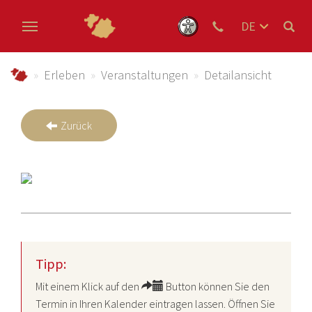
DE
EN
Zum Hauptinhalt springen
NL
schmallenberger-sauerland.de
Erleben
Veranstaltungen
Detailansicht
Zurück
Tipp:
Mit einem Klick auf den
Button können Sie den
Termin in Ihren Kalender eintragen lassen. Öffnen Sie