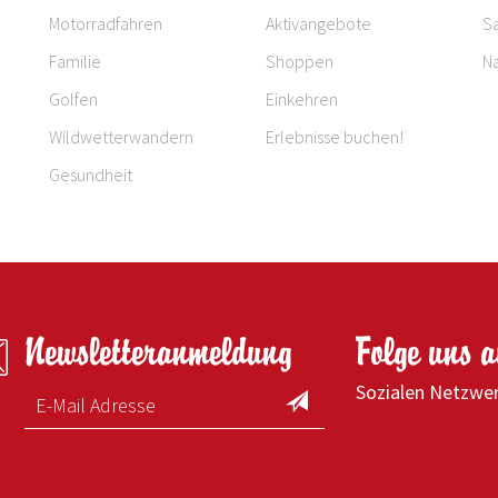
Motorradfahren
Aktivangebote
S
Familie
Shoppen
Na
Golfen
Einkehren
Wildwetterwandern
Erlebnisse buchen!
Gesundheit
Newsletteranmeldung
Folge uns 
Sozialen Netzwe