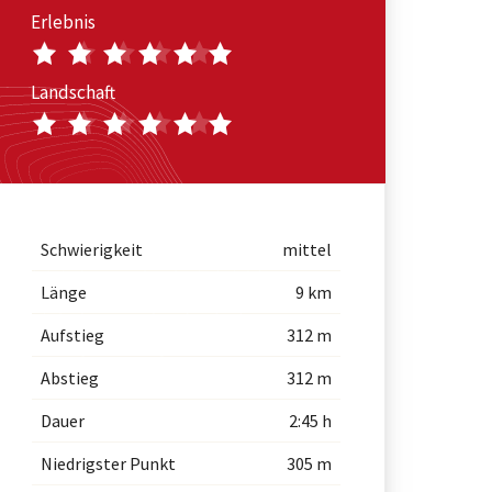
Erlebnis
Landschaft
Schwierigkeit
mittel
Länge
9 km
Aufstieg
312 m
Abstieg
312 m
Dauer
2:45 h
Niedrigster Punkt
305 m