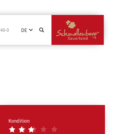
DE
740-0
EN
NL
Kondition