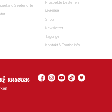
Prospekte bestellen
auerland Seelenorte
Mobilität
tur
Shop
Newsletter
Tagungen
Kontakt & Tourist-Info
auf unseren
rken