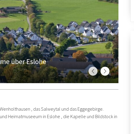
hme über Eslohe
 Wenholthausen , das Salweytal und das Eggegebirge.
nd Heimatmuseeum in Eslohe , die Kapelle und Bildstock in