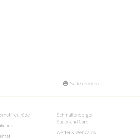
Seite drucken
eimatFreu(n)de
Schmallenberger
Sauerland Card
linarik
Wetter & Webcams
eimat