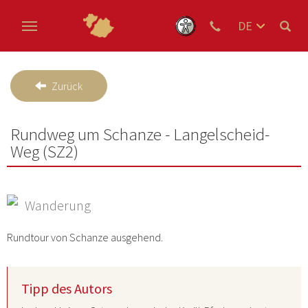
DE
EN
Zum Hauptinhalt springen
NL
Zurück
Rundweg um Schanze - Langelscheid-
Weg (SZ2)
Wanderung
Rundtour von Schanze ausgehend.
Tipp des Autors