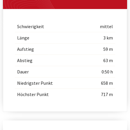
Schwierigkeit
mittel
Länge
3 km
Aufstieg
59 m
Abstieg
63 m
Dauer
0:50 h
Niedrigster Punkt
658 m
Höchster Punkt
717 m