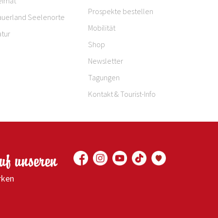
eimat
Prospekte bestellen
auerland Seelenorte
Mobilität
tur
Shop
Newsletter
Tagungen
Kontakt & Tourist-Info
auf unseren
rken