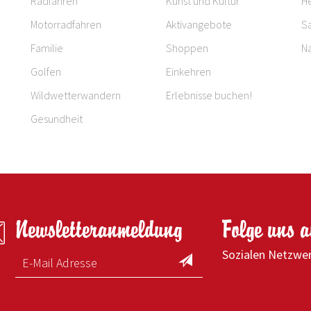
Radfahren
Kunst und Kultur
H
Motorradfahren
Aktivangebote
S
Familie
Shoppen
Na
Golfen
Einkehren
Wildwetterwandern
Erlebnisse buchen!
Gesundheit
Newsletteranmeldung
Folge uns 
Sozialen Netzwe