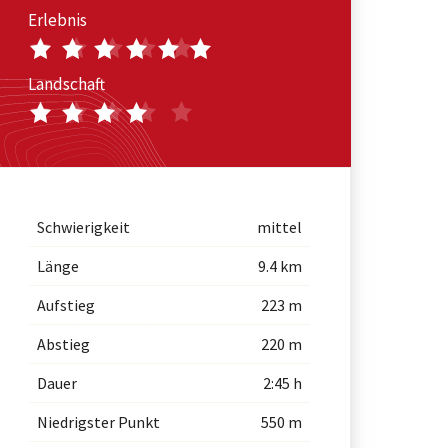
Erlebnis
Landschaft
Schwierigkeit
mittel
Länge
9.4 km
Aufstieg
223 m
Abstieg
220 m
Dauer
2:45 h
Niedrigster Punkt
550 m