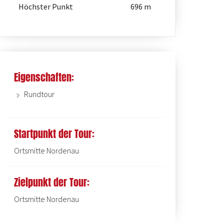
Höchster Punkt
696 m
Eigenschaften:
Wanderportal und Wanderparkplatz Ku
Rundtour
Startpunkt der Tour:
Ortsmitte Nordenau
Zielpunkt der Tour:
Ortsmitte Nordenau