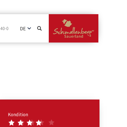
DE
740-0
EN
NL
Kondition