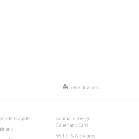
Seite drucken
eimatFreu(n)de
Schmallenberger
Sauerland Card
linarik
Wetter & Webcams