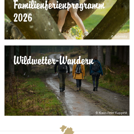
Familienferienprogramm
2026
© Sabrinity
Wildwetter-Wandern
© Klaus-Peter Kappest