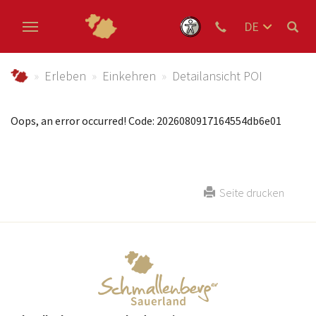
DE
EN
Zum Hauptinhalt springen
NL
schmallenberger-sauerland.de
Erleben
Einkehren
Detailansicht POI
Oops, an error occurred! Code: 2026080917164554db6e01
Seite drucken