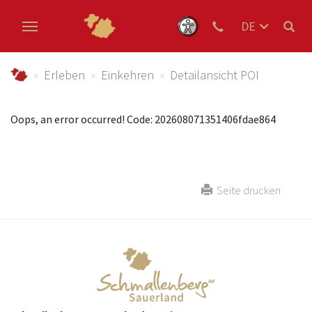
DE
EN
Zum Hauptinhalt springen
NL
schmallenberger-sauerland.de
Erleben
Einkehren
Detailansicht POI
Oops, an error occurred! Code: 202608071351406fdae864
Seite drucken