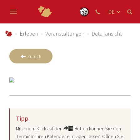
DE
EN
Zum Hauptinhalt springen
NL
schmallenberger-sauerland.de
Erleben
Veranstaltungen
Detailansicht
Zurück
Tipp:
Mit einem Klick auf den
Button können Sie den
Termin in Ihren Kalender eintragen lassen. Öffnen Sie