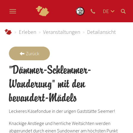
DE
EN
Zum Hauptinhalt springen
NL
schmallenberger-sauerland.de
Erleben
Veranstaltungen
Detailansicht
Zurück
"Dämmer-Schlemmer-
Wanderung" mit den
bevandert-Mädels
Leckeres Käsefondue in der urigen Gaststätte Seemer!
Knackige Anstiege und herrliche Weitsichten werden
abgerundet durch einen Sundowner am höchsten Punkt