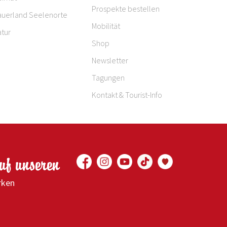
Prospekte bestellen
auerland Seelenorte
Mobilität
tur
Shop
Newsletter
Tagungen
Kontakt & Tourist-Info
auf unseren
rken