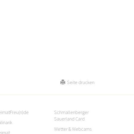
Seite drucken
eimatFreu(n)de
Schmallenberger
Sauerland Card
linarik
Wetter & Webcams
eimat