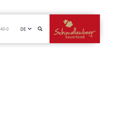
DE
740-0
EN
NL