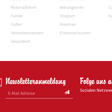
Motorradfahren
Aktivangebote
S
Familie
Shoppen
Na
Golfen
Einkehren
Wildwetterwandern
Erlebnisse buchen!
Gesundheit
Newsletteranmeldung
Folge uns 
Sozialen Netzwe