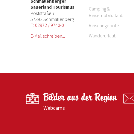
Schmallenberger
Sauerland Tourismus
Camping &
Poststraße 7
Reisemobilurlaub
57392 Schmallenberg
T: 02972 / 9740-0
Reiseangebote
Wanderurlaub
E-Mail schreiben...
Bilder aus der Region
Webcams