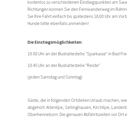
kostenlos zu verschiedenen Einstiegspunkten am Saue
Richtungen können Sie den Fernwanderweg im Rahmen
Sie Ihre Fahrt einfach bis spätestens 18.00 Uhr am Vo
Hunde bitte ebenfalls anmelden!
Die Einstiegsmöglichkeiten:
10.00 Uhr an der Bushaltestelle "Sparkasse" in Bad Fr
10.45 Uhr an der Bushaltestelle "Reiste"
(jeden Samstag und Sonntag)
Gäste, die in folgenden Ortsteilen Urlaub machen, w
abgeholt: Altenilpe, Sellinghausen, Kirchilpe, Lande
Oberhenneborn. Die genauen Abfahrtszeiten vor Ort w