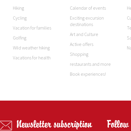
Hiking
Calendar of events
H
Cycling
Exciting excursion
Cu
destinations
Vacation for families
T
Art and Culture
Golfing
S
Active offers
Wild weather hiking
N
Shopping
Vacations for health
restaurants and more
Book experiences!
Newsletter subscription
Follow