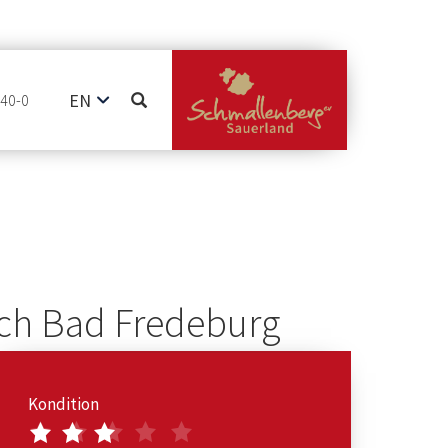
EN
740-0
DE
NL
ach Bad Fredeburg
Kondition