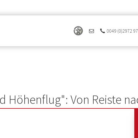
0049 (0)2972 9
d Höhenflug": Von Reiste n