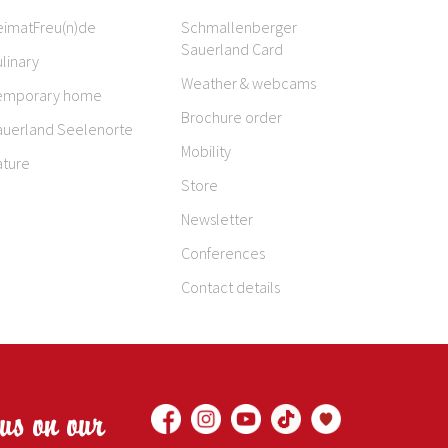
eimatFreu(n)de
Schmallenberger
Sauerland Card
linary
Weather & webcams
emporary home
Brochure order
auerland Seelenorte
Mobility
ature
Store
Newsletter
Conferences
Contact details
 us on our