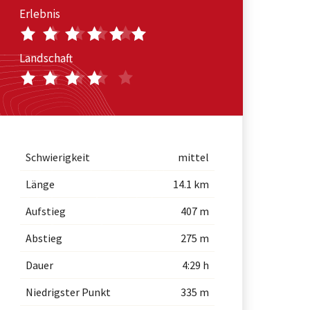
Erlebnis
Landschaft
Schwierigkeit
mittel
Länge
14.1 km
Aufstieg
407 m
Abstieg
275 m
Dauer
4:29 h
Niedrigster Punkt
335 m