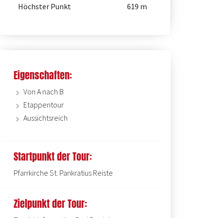
Höchster Punkt
619 m
Eigenschaften:
Von A nach B
Etappentour
Aussichtsreich
St. Pankratius Pfarrkirche in R
Startpunkt der Tour:
Pfarrkirche St. Pankratius Reiste
Zielpunkt der Tour: