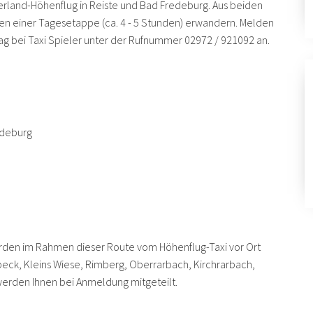
rland-Höhenflug in Reiste und Bad Fredeburg. Aus beiden
 einer Tagesetappe (ca. 4 - 5 Stunden) erwandern. Melden
rtag bei Taxi Spieler unter der Rufnummer 02972 / 921092 an.
edeburg
erden im Rahmen dieser Route vom Höhenflug-Taxi vor Ort
nbeck, Kleins Wiese, Rimberg, Oberrarbach, Kirchrarbach,
erden Ihnen bei Anmeldung mitgeteilt.