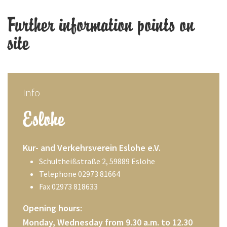
Further information points on
site
Info
Eslohe
Kur- and Verkehrsverein Eslohe e.V.
Schultheißstraße 2, 59889 Eslohe
Telephone 02973 81664
Fax 02973 818633
Opening hours:
Monday, Wednesday from 9.30 a.m. to 12.30