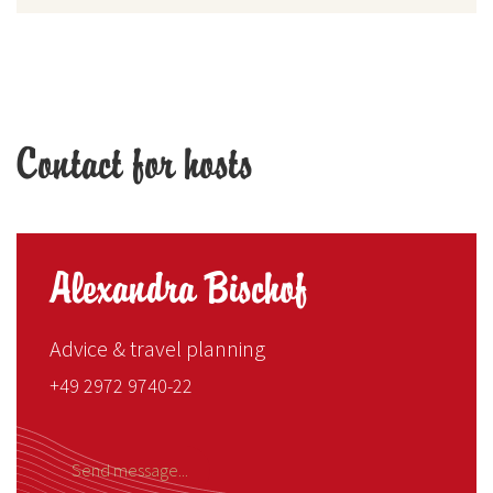
Contact for hosts
Alexandra Bischof
Advice & travel planning
+49 2972 9740-22
Send message...