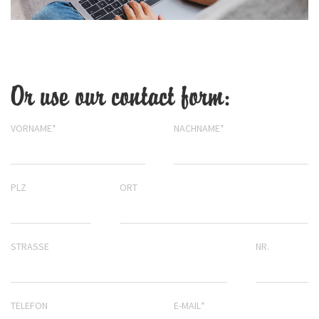
Or use our contact form:
VORNAME
*
NACHNAME
*
PLZ
ORT
STRASSE
NR.
TELEFON
E-MAIL
*