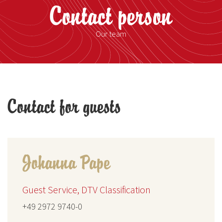
Contact person
Our team
Contact for guests
Johanna Pape
Guest Service, DTV Classification
+49 2972 9740-0