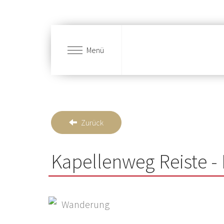
Menü
Zum Hauptinhalt springen
Zurück
Kapellenweg Reiste -
Wanderung