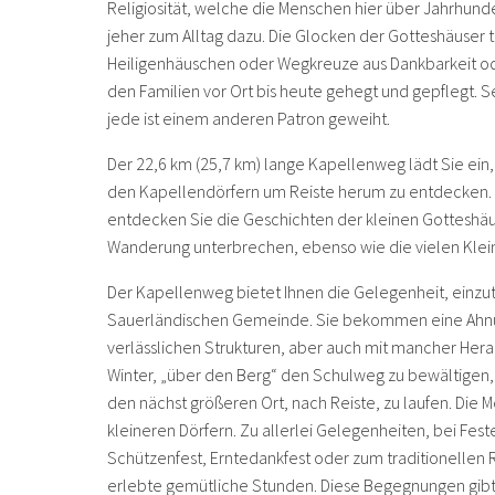
Religiosität, welche die Menschen hier über Jahrhund
jeher zum Alltag dazu. Die Glocken der Gotteshäuser t
Heiligenhäuschen oder Wegkreuze aus Dankbarkeit ode
den Familien vor Ort bis heute gehegt und gepflegt. S
jede ist einem anderen Patron geweiht.
Der 22,6 km (25,7 km) lange Kapellenweg lädt Sie ein
den Kapellendörfern um Reiste herum zu entdecken
entdecken Sie die Geschichten der kleinen Gotteshä
Wanderung unterbrechen, ebenso wie die vielen Klei
Der Kapellenweg bietet Ihnen die Gelegenheit, einzuta
Sauerländischen Gemeinde. Sie bekommen eine Ahnung
verlässlichen Strukturen, aber auch mit mancher Herau
Winter, „über den Berg“ den Schulweg zu bewältigen,
den nächst größeren Ort, nach Reiste, zu laufen. Die
kleineren Dörfern. Zu allerlei Gelegenheiten, bei Fe
Schützenfest, Erntedankfest oder zum traditionellen 
erlebte gemütliche Stunden. Diese Begegnungen gibt 