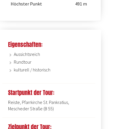
Höchster Punkt
491 m
Eigenschaften:
Aussichtsreich
St. Lucia Kapelle in Erflingh
Rundtour
kulturell / historisch
Startpunkt der Tour:
Reiste, Pfarrkirche St. Pankratius,
Mescheder Straße (B 55)
Zielpunkt der Tour: