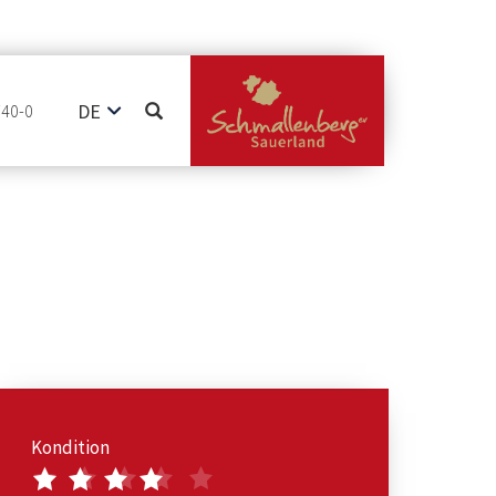
DE
740-0
EN
NL
Kondition