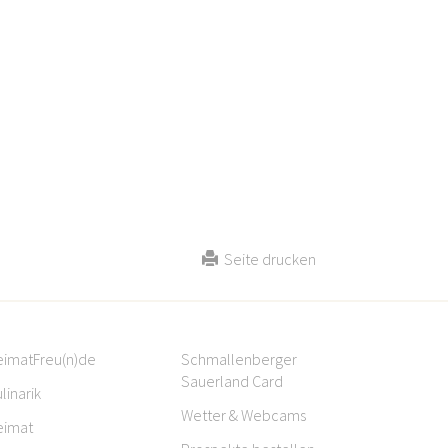
Seite drucken
eimatFreu(n)de
Schmallenberger
Sauerland Card
linarik
Wetter & Webcams
eimat