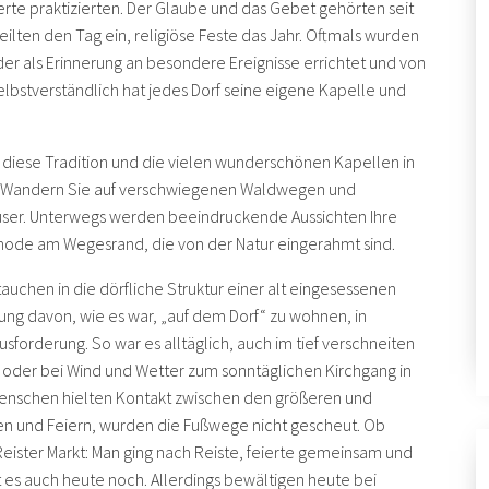
erte praktizierten. Der Glaube und das Gebet gehörten seit
eilten den Tag ein, religiöse Feste das Jahr. Oftmals wurden
r als Erinnerung an besondere Ereignisse errichtet und von
elbstverständlich hat jedes Dorf seine eigene Kapelle und
, diese Tradition und die vielen wunderschönen Kapellen in
. Wandern Sie auf verschwiegenen Waldwegen und
user. Unterwegs werden beeindruckende Aussichten Ihre
node am Wegesrand, die von der Natur eingerahmt sind.
uchen in die dörfliche Struktur einer alt eingesessenen
 davon, wie es war, „auf dem Dorf“ zu wohnen, in
sforderung. So war es alltäglich, auch im tief verschneiten
 oder bei Wind und Wetter zum sonntäglichen Kirchgang in
 Menschen hielten Kontakt zwischen den größeren und
sten und Feiern, wurden die Fußwege nicht gescheut. Ob
Reister Markt: Man ging nach Reiste, feierte gemeinsam und
es auch heute noch. Allerdings bewältigen heute bei