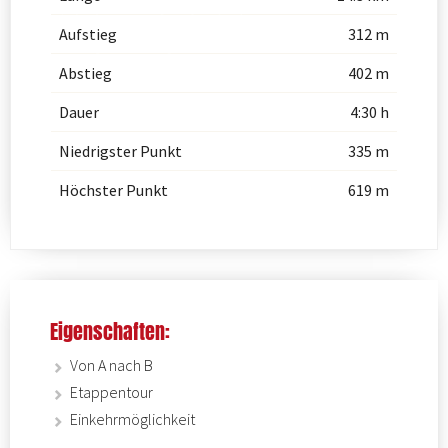
Aufstieg
312 m
Abstieg
402 m
Dauer
4:30 h
Niedrigster Punkt
335 m
Höchster Punkt
619 m
Eigenschaften:
Von A nach B
Etappentour
Einkehrmöglichkeit