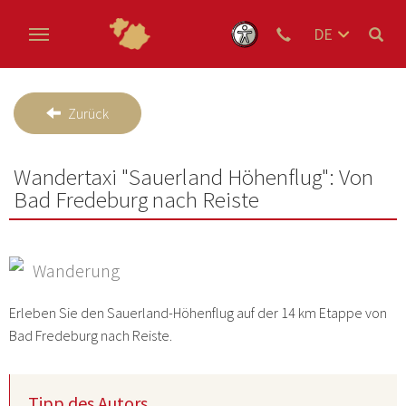
DE
EN
Zum Hauptinhalt springen
NL
Zurück
Wandertaxi "Sauerland Höhenflug": Von
Bad Fredeburg nach Reiste
Wanderung
Erleben Sie den Sauerland-Höhenflug auf der 14 km Etappe von
Bad Fredeburg nach Reiste.
Tipp des Autors