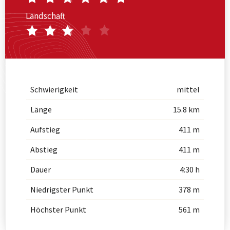
Landschaft
Schwierigkeit
mittel
Länge
15.8 km
Aufstieg
411 m
Abstieg
411 m
Dauer
4:30 h
Niedrigster Punkt
378 m
Höchster Punkt
561 m