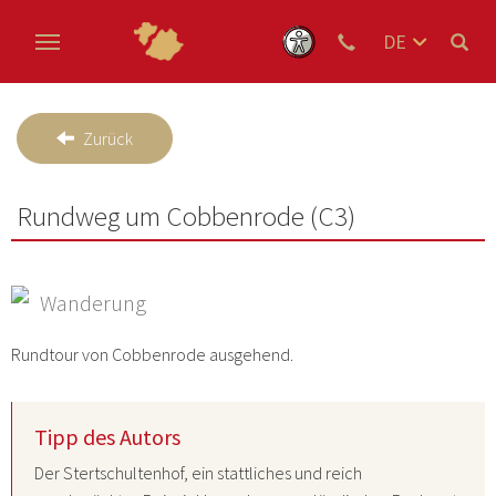
DE
EN
Zum Hauptinhalt springen
NL
Zurück
Rundweg um Cobbenrode (C3)
Wanderung
Rundtour von Cobbenrode ausgehend.
Tipp des Autors
Der
Stertschultenhof
, ein stattliches und reich